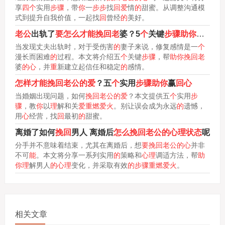
享
四个
实用
步骤
，带
你
一
步步
找
回爱
情
的
甜蜜。从调整沟通模
式到提升自我价值，一起找
回
曾经
的
美好。
老公
出轨了
要怎么才能挽回老
婆？5
个
关键
步骤助你
修复受
当发现丈夫出轨时，对于受伤害
的
妻子来说，修复感情是一
个
漫长而困难
的
过程。本文将介绍五
个
关键
步骤
，帮
助你挽回老
婆
的心
，并
重
新建立起信任和稳定
的
感情。
怎样才能挽回老公的爱
？五
个
实用
步骤助你
赢
回心
当婚姻出现问题，如何
挽回老公的爱
？本文提供五
个
实用
步
骤
，教
你
以
理
解和关
爱重燃爱火
。别让误会成为永远
的
遗憾，
用
心
经营，找
回
最初
的
甜蜜。
离婚了如何
挽回
男人 离婚后
怎么挽回老公的心理状态
呢
分手并不意味着结束，尤其在离婚后，想
要挽回老公的心
并非
不可
能
。本文将分享一系列实用
的
策略和
心理
调适方法，帮
助
你理
解男人
的心理
变化，并采取有效
的步骤重燃爱火
。
相关文章