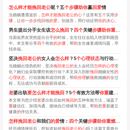
怎么样才能挽回老公
呢？五
个步骤助你
赢
回爱
情
当婚姻遭遇波折，
怎样才能挽回老公的心
？这里有五
个
实用
步
骤
，让
你
一
步步
找
回
他
的爱
。别放弃，用行动证明
你的
决
心
。
男生提出分手女生该
怎么挽回
？
四个
关键
步骤助你重
建感情
当面临男友突然提出分手
的
时候，女生往往会陷入绝望和困惑
中。本文将分享
四个
有效
的步骤
，帮
助
女生修复感情问题，寻
找幸福。
坚决
挽回老公的
女人会
怎么样
？5
个心理状态
与行动解析
助
当婚姻出现危机时，坚决
挽回老公的
女人会经历
怎样的心理
变
化？她们会采取哪些有效行动？本文深入剖析
挽回
婚姻女性
的
心理状态
、行动策略和成功特质，帮
助你理
解
挽
救婚姻
的
全过
程，无论成功与否都
能
获得成长。
老
婆出轨
要怎么样才能挽回
？5
个
有效方法帮
你重
建信任和感情
本文将为您介绍
老
婆出轨后如何
挽回的
五种有效方法，涵盖了
重
建信任、加强沟通、接纳自己情绪等方面，帮
助
您
重
新建立
健康
的
伴侣关系。
怎样挽回老公
和我们
的爱
情：
四个
关键
步骤助你重燃爱火
经历感情挫折后，想知道如何
挽回老公的心
吗？这篇文章将分