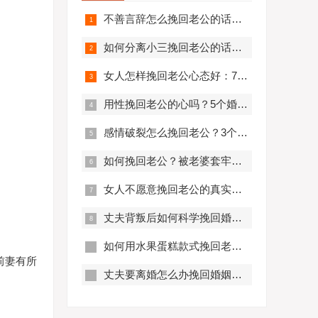
不善言辞怎么挽回老公的话？7个非语言沟通技巧拯救婚姻
如何分离小三挽回老公的话术图片 - 7个心理学技巧让爱重燃
女人怎样挽回老公心态好：7个让婚姻重获新生的智慧法则
用性挽回老公的心吗？5个婚姻修复中被忽视的真相
感情破裂怎么挽回老公？3个阶段修复婚姻裂痕，重获幸福
如何挽回老公？被老婆套牢的婚姻拯救指南 | 情感修复实战技巧
女人不愿意挽回老公的真实原因：当婚姻走到尽头时的心理变化
丈夫背叛后如何科学挽回婚姻？5个步骤重建信任与亲密关系
如何用水果蛋糕款式挽回老公？5个甜蜜技巧重燃爱情
前妻有所
丈夫要离婚怎么办挽回婚姻？3个关键步骤帮你重获幸福