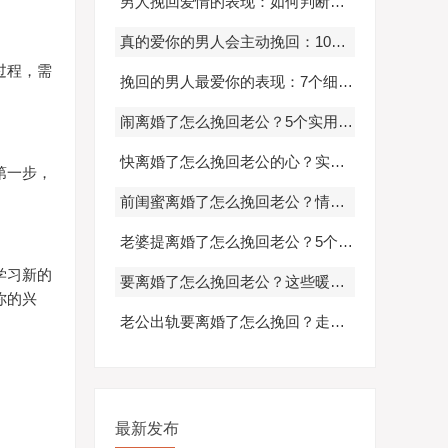
男人挽回爱情的表现：如何判断他是否真心爱你并愿意改变
真的爱你的男人会主动挽回：10个真心表现教你识别真爱
过程，需
挽回的男人最爱你的表现：7个细节证明他是真心回归而非暂时依赖
闹离婚了怎么挽回老公？5个实用技巧帮你重建幸福婚姻
快离婚了怎么挽回老公的心？实用方法帮你重建感情
第一步，
前闺蜜离婚了怎么挽回老公？情感修复与心理疏导指南
老婆提离婚了怎么挽回老公？5个心理学方法重建信任
学习新的
要离婚了怎么挽回老公？这些暖心句子和沟通技巧让他回心转意
你的兴
老公出轨要离婚了怎么挽回？走出困境，重建美好关系的方法！
最新发布