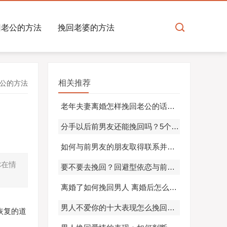
回老公的方法
挽回老婆的方法
相关推荐
公的方法
老年夫妻离婚怎样挽回老公的话？5个实用技巧让爱重燃
分手以后前男友还能挽回吗？5个有效方法助你成功
如何与前男友的朋友取得联系并挽回他的心
你在情
要不要去挽回？回避型依恋与前男友的情感修复之道
离婚了如何挽回男人 离婚后怎么挽回老公的心理状态呢
男人不爱你的十大表现怎么挽回？实用技巧帮你重获爱情
恢复的道