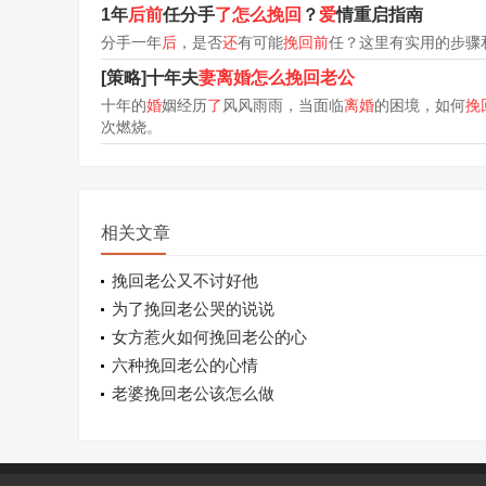
1年
后前
任分手
了怎么挽回
？
爱
情重启指南
分手一年
后
，是否
还
有可能
挽回前
任？这里有实用的步骤
[策略]十年夫
妻离婚怎么挽回老公
十年的
婚
姻经历
了
风风雨雨，当面临
离婚
的困境，如何
挽
次燃烧。
相关文章
挽回老公又不讨好他
为了挽回老公哭的说说
女方惹火如何挽回老公的心
六种挽回老公的心情
老婆挽回老公该怎么做