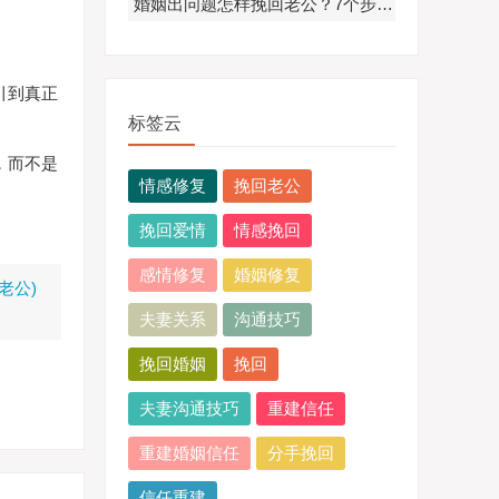
婚姻出问题怎样挽回老公？7个步骤重建幸福婚姻关系
引到真正
标签云
，而不是
情感修复
挽回老公
挽回爱情
情感挽回
感情修复
婚姻修复
老公)
夫妻关系
沟通技巧
挽回婚姻
挽回
夫妻沟通技巧
重建信任
重建婚姻信任
分手挽回
信任重建