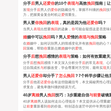
分手
后
男人
还爱你
的10个
表现与
高效
挽回
指南｜让
发
现
分手
后
男人仍
爱你
的隐藏信号，掌握不纠缠的
挽回
技
力，把握黄金复合时机让
爱
情重生。
男人要
你挽回
的
表现
，真的是因为他
还爱你
吗？
当男人
表现
出想要
挽回
的迹象，
你
可能会疑惑这是否意味
婚
姻中可以
挽回
吗？男人
爱
情的
表现与挽回
策略
在
婚
姻中，如何识别男人的情感变化并有效
挽回
他的心？
回
策略，帮助
你
重新点燃
婚
姻中的
爱
情。
分手
后
想
挽回
感情的
表现与
策略：如何有效重建关
分手
后
想
挽回
感情？本文深入分析分手
后
的常见
表现
、心
过自我成长
与
积极改变，学会尊重对方空间，最终实
现
关
男人
还爱你
却分手
了怎么挽回
？7个科学步骤让他
分手
后
他若
还爱你
会有这些隐藏信号，本文揭秘男性心理
求复合，避免卑微纠缠的错误方式。
40岁
离婚
男人
挽回
技巧：3步重建自信
与前妻
破镜
40岁
离婚
男人该如何走出心理低谷？本文提供从心理重建
让
前妻
重新看到
你
的价值。特别适合迷茫中的中年男性获