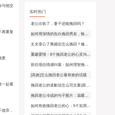
份与他交
实时热门
老公出轨了，妻子还能挽回吗？
不再重复
如何用深情的告白挽回男友，恢复幸福感
丈夫变心了离婚后怎么挽回？修复婚姻的关键步骤和建议
重建爱情：8个挽回老公的心灵沟通策略
他更
前任现任情感纠葛：如何理智挽回失去的爱情？
[高效]怎么挽回老公最有效的话题
者一起看
挽回老公的道歉信怎么写文案(跟老公吵架冷战了怎么处理方法)
挽回老公冷战的句子图片：温暖话语与视觉元素重建情感连接
如何有效挽回老公的心：5个实用策略修复婚姻危机
不放弃，