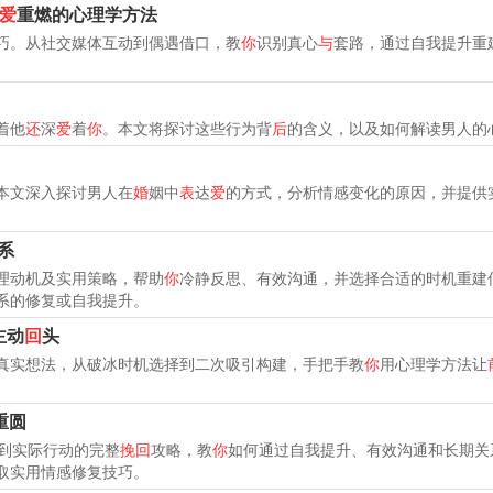
爱
重燃的心理学方法
巧。从社交媒体互动到偶遇借口，教
你
识别真心
与
套路，通过自我提升重
着他
还
深
爱
着
你
。本文将探讨这些行为背
后
的含义，以及如何解读男人的
本文深入探讨男人在
婚
姻中
表
达
爱
的方式，分析情感变化的原因，并提供
系
理动机及实用策略，帮助
你
冷静反思、有效沟通，并选择合适的时机重建
系的修复或自我提升。
主动
回
头
真实想法，从破冰时机选择到二次吸引构建，手把手教
你
用心理学方法让
重圆
到实际行动的完整
挽回
攻略，教
你
如何通过自我提升、有效沟通和长期关
取实用情感修复技巧。