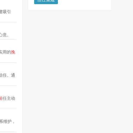
建吸引
心意。
实用的
挽
信任。通
前
任主动
系维护，