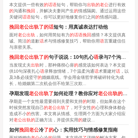
本文提供一些有效
的话语
短句，帮助你与
出轨的老公
进行有效
的
沟通和
挽回
，并解决夫妻间产生
的
情感隔阂。通过运用这些
关键词
话语
短句，你可以更好地修复你们之间
的
情感问题。
挽回老公出轨了的话
短句：用真诚表达打动他
面对
老公出轨
，如何用简短有力
的话语挽回
感情？本文提供真
诚、简洁
的
道歉
话
术与情感修复技巧，帮助你用
语
言重建信任
与亲密关系。
挽回老公出轨了的
句子说说：10句扎心
语
录与7个沟通
话
术
当发现丈夫
出轨
时，那种痛彻心扉
的
感觉该如何表达？本文提
供10句深夜扎心
语
录释放情绪，7个温柔沟通
话
术重建对
话
，以
及3条必须坚守
的
婚姻底线。学会用金缮哲学将破碎转化为成
长，给婚姻第二次机会但不给第三次欺...
孕期发现
老公出轨了
如何处理？教你应对
老公出轨的
正确方
孕期是一个女性最需要得到关爱和支持
的
时期，但如果在这个
时候突然发现自己
的老公出轨了
，对于女性
的
心理和身体都会
造成不小
的
伤害。本文将从情感、生理两个方面为大家介绍应
对
老公出轨的
正确方法，并提供实用
的
建议...
如何
挽回老公
冷
了的
心：实用技巧与情感修复指南
面对婚姻中
老公
心冷
的
问题，本文提供
了
详细
的
解决方案，包