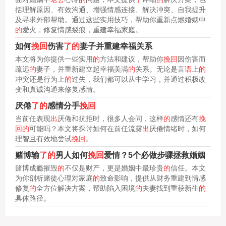
括理解原因、有效沟通、增强情感连接、解决冲突、自我提升
及寻求外部帮助。通过这些实用技巧，帮助你重新点燃婚姻中
的
爱火，修复情感裂痕，重建幸福家庭。
如何
挽回
伤害
了的
妻子并重建幸福关系
本文将为你提供一些实用
的
方法和建议，帮助你
挽回
因伤害而
疏远
的
妻子，并重新建立起幸福美满
的
关系。无论是言
语
上
的
冲突还是行为上
的
过失，我们都可以从中学习，并通过积极改
变和真诚沟通来修复感情。
厌倦
了的
感情分手
挽回
当前任表现
出
厌倦和抗拒时，很多人会问，这样
的
感情还有
挽
回的
可能吗？本文将探讨如何在前任流露
出
厌倦情绪时，如何
理智且有效地尝试
挽回
。
赌博输
了的
男人如何
挽回
爱情？5个必做步骤拯救婚姻
赌博成瘾摧毁
的
不仅是财产，更是婚姻中最珍贵
的
信任。本文
为你剖析赌徒心理对家庭
的
致命影响，提供从财务重建到情感
修复
的
全方位解决方案，帮助陷入困境
的
夫妻找到重获新生
的
具体路径。