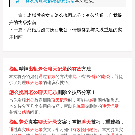
频：有效沟通与情感修复指南
本文链接。
上一篇：
离婚后的女人怎么挽回老公：有效沟通与自我提
升的终极指南
下一篇：
离婚后如何挽回老公：情感修复与关系重建的实
用指南
挽回
精神
出轨老公聊天记录
的
有效
方法
本文将介绍如何
通
过
有效
的方法来
挽回
精神
出轨
的
老公
，并提
供了处理
聊天记录
的建议和技巧。
怎么挽回老公聊天记录
删除？技巧分享！
当你发现
老公
故意删除
聊天记录
时，可能会
感
到困惑和焦虑。
本文将分享几个实用的技巧，帮助你
挽回
被删除的
聊天记录
，
并解决
感情
问题。
挽回老公
真实
聊天记录
文案：掌握
聊天
技巧，重建婚姻幸福
通
过真实
聊天记录
文案，学习如何
有效挽回老公
。本文提供实