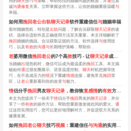
用的
聊天
技巧
与
策略，帮助你找到婚姻问题的根源，并
通
过真
诚
沟通修复
关系。立即掌握这些方法，让你的婚姻重获温暖
与
幸福。
如何用
挽回老公出轨聊天记录
软件重建信任
与
婚姻幸福
面对婚姻危机，特别是
出轨
问题，了解合法获取
聊天记录
的途
径、选择合适软件及正确使用方法至关重要。本文详细解析了
挽回
婚姻的挑战、合法获取证据的方法、软件选择
与
使用技
巧，以及
有效
的
沟通与
长期维护策略，帮助你...
老
婆用微信
挽回老公
的7个高
效
技巧 - 让
聊天记录
成为
感情
当婚姻
出
现危机时，微信可以成为最温柔的
挽回
工具。本文揭
秘如何
通
过朋友圈展示、语音温度控制、
聊天
时机把握等技
巧，在不造成压力的
情
况下重建
情感
连接，避免常见
挽回
雷
区，让
老公
重新看到你的改变
与
魅力。
情
侣分手
挽回
男友
聊天记录
，教你恢
复感情
的
有效
方法！
本文为您提供了一份关于
情
侣分手
挽回
男友的
聊天记录
，并分
享了一些
有效
的操作方法，帮助您重新激发彼此间的爱火。
通
过这些实用技巧，您可以更好地理解对方，并促进双方关系的
健康发展。
如何
挽回老公聊天
技巧
视频
：重建信任
与沟通
的实用
指南