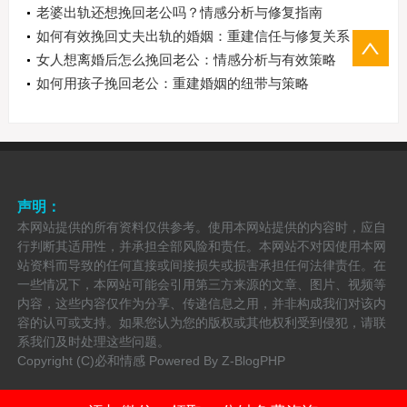
老婆出轨还想挽回老公吗？情感分析与修复指南
如何有效挽回丈夫出轨的婚姻：重建信任与修复关系
的完整指南
女人想离婚后怎么挽回老公：情感分析与有效策略
如何用孩子挽回老公：重建婚姻的纽带与策略
声明：
本网站提供的所有资料仅供参考。使用本网站提供的内容时，应自
行判断其适用性，并承担全部风险和责任。本网站不对因使用本网
站资料而导致的任何直接或间接损失或损害承担任何法律责任。在
一些情况下，本网站可能会引用第三方来源的文章、图片、视频等
内容，这些内容仅作为分享、传递信息之用，并非构成我们对该内
容的认可或支持。如果您认为您的版权或其他权利受到侵犯，请联
系我们及时处理这些问题。
Copyright (C)必和情感 Powered By
Z-BlogPHP
备案号：
粤ICP备2022150228号