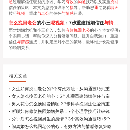
通
过理解信任破裂的原因、学习
有效
的
沟通
技巧以及实施
挽回
信任的策略，本文为您提供详细的
指
导，帮助您
通
过观看
聊天
技巧
视频
，重建
与老公
的信任
与情感
纽带。
怎么挽回老公
的小三
呢视频
：7步重建婚姻信任
与情感
连接
面对婚姻危机和小三介入，如何
有效挽回老公
的心？本文提供7
个实用步骤，帮助你深入分析婚姻问题、提升自我魅力、重建
信任
与情感
连接，并制定应对小三的策略，最终维护长期健康
的婚姻关系。
相关文章
女生如何挽回老公的7个有效方法：从沟通技巧到重
建信任
女人怎么挽回老公的心：5个步骤重建婚姻信任与亲
密关系
男人花心怎么挽回爱情呢？7步科学挽回法让爱情重
获新生
断联如何修复挽回婚姻关系：7个心理学技巧让破镜
重圆
分手后怎么挽回男生的感情？3个高效沟通技巧+5个
致命错误
闹离婚怎么挽回老公的心：有效方法与情感修复策略