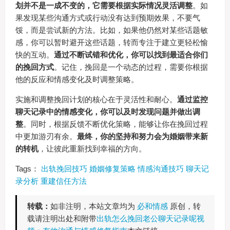
划并不是一成不变的，它需要根据实际情况灵活调整
。如
果发现某些沟通方式或行动没有达到预期效果，不要气
馁，而是尝试新的方法。比如，如果他仍然对某些话题敏
感，你可以暂时避开这些话题，转而专注于建立更轻松愉
快的互动。
通过不断试错和优化，你可以找到最适合你们
的挽回方式
。记住，挽回是一个动态的过程，需要你根据
他的反应和情感变化及时调整策略。
实施和调整挽回计划的核心在于灵活性和耐心。
通过监控
聊天记录中的情感变化，你可以及时发现问题并做出调
整
。同时，根据反馈不断优化策略，能够让你在挽回过程
中更加游刃有余。
最终，你的坚持和努力会为婚姻带来新
的转机
，让彼此重新找到幸福的方向。
Tags：
出轨挽回技巧
婚姻修复策略
情感沟通技巧
聊天记
录分析
重建信任方法
转载：
如非注明，本站文章均为
必和情感
原创，转
载请注明出处和附带
出轨怎么挽回老公聊天记录呢视