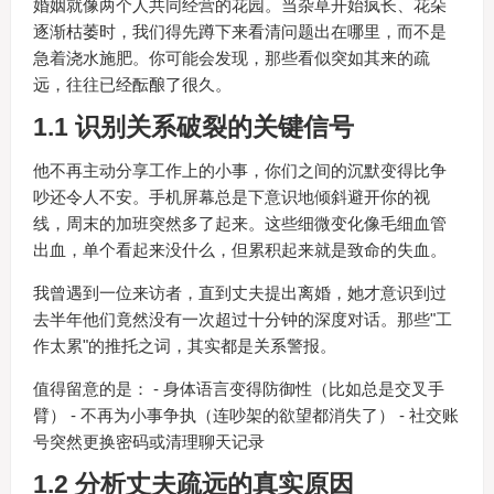
婚姻就像两个人共同经营的花园。当杂草开始疯长、花朵
逐渐枯萎时，我们得先蹲下来看清问题出在哪里，而不是
急着浇水施肥。你可能会发现，那些看似突如其来的疏
远，往往已经酝酿了很久。
1.1 识别关系破裂的关键信号
他不再主动分享工作上的小事，你们之间的沉默变得比争
吵还令人不安。手机屏幕总是下意识地倾斜避开你的视
线，周末的加班突然多了起来。这些细微变化像毛细血管
出血，单个看起来没什么，但累积起来就是致命的失血。
我曾遇到一位来访者，直到丈夫提出离婚，她才意识到过
去半年他们竟然没有一次超过十分钟的深度对话。那些"工
作太累"的推托之词，其实都是关系警报。
值得留意的是： - 身体语言变得防御性（比如总是交叉手
臂） - 不再为小事争执（连吵架的欲望都消失了） - 社交账
号突然更换密码或清理聊天记录
1.2 分析丈夫疏远的真实原因