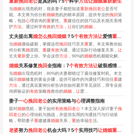
重新挽回老公
是真的吗？5
个
科学
方法让婚姻重获新生
当
婚姻
出现危机时，很多妻子都想知道
重新挽回老公
是否可
能。本文将为你分析
婚姻
危机的根本原因，提供专业的
挽回
策
略，包括
心
理咨询的
重
要性、
重
建信任的技巧以及长期关系维
护
方法
。通过科学
有效
的
方法
，
让
你们的
婚姻
...
丈夫提出离
婚怎么挽回婚姻
？5
个有效方法让
爱情
重获新生
当
婚姻
濒临破裂，掌握这些
挽回
技巧至关
重
要。本文将教你如
何分析离
婚
原因、
重
建
有效
沟通、通过实际行动修复关系，
让
丈夫
重新
爱上你。学会这些
方法
，90%的
婚姻
危机都能化解。
婚姻
关系修复
挽回
全指南：7
个有效方法让
破裂感情
重获新
当
婚姻
出现危机时，80%的夫妻都错过了最佳修复时机。本文
揭示
婚姻
修复的黄金步骤，提供可操作的沟通技巧和信任
重
建
方法
，通过真实案例分析告诉你如何避开常见误区，用专业咨
询师验证的
有效
策略
挽
救你的
婚姻
，
让
爱...
妻子
一心挽回老公
的实用策略与
心
理调整指南
面对
婚姻
危机，妻子如何
有效挽回老公
？本文深入探讨妻子
挽
回老公
的
心
理动机与挑战，并提供实用的沟通技巧与行动策
略，帮助妻子
重
建健康
婚姻
关系，
重
拾幸福
生
活。
老婆
努力
挽回老公
机会大吗？5
个
实用技巧
让婚姻重获新生