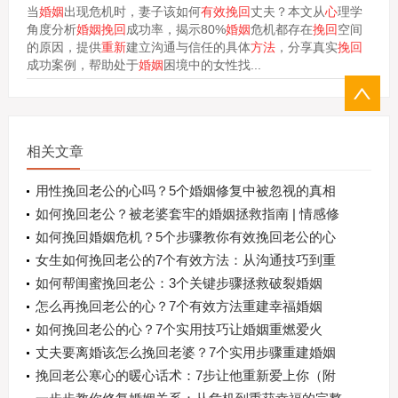
当
婚姻
出现危机时，妻子该如何
有效挽回
丈夫？本文从
心
理学
角度分析
婚姻挽回
成功率，揭示80%
婚姻
危机都存在
挽回
空间
的原因，提供
重新
建立沟通与信任的具体
方法
，分享真实
挽回
成功案例，帮助处于
婚姻
困境中的女性找...
相关文章
用性挽回老公的心吗？5个婚姻修复中被忽视的真相
如何挽回老公？被老婆套牢的婚姻拯救指南 | 情感修
复实战技巧
如何挽回婚姻危机？5个步骤教你有效挽回老公的心
女生如何挽回老公的7个有效方法：从沟通技巧到重
建信任
如何帮闺蜜挽回老公：3个关键步骤拯救破裂婚姻
怎么再挽回老公的心？7个有效方法重建幸福婚姻
如何挽回老公的心？7个实用技巧让婚姻重燃爱火
丈夫要离婚该怎么挽回老婆？7个实用步骤重建婚姻
信任
挽回老公寒心的暖心话术：7步让他重新爱上你（附