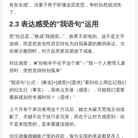
有安全感"。当妻子终于听懂这层意思，争吵自然就消失
了。
2.3 表达感受的"我语句"运用
把"你总是..."换成"我感觉..."，效果天差地别。这不是文字
游戏，而是把攻击性语言转化为自我暴露的脆弱表达。当
你展示脆弱时，对方反而更容易放下戒备。
对比感受： ❌"你根本不在乎这个家" ✅"我一个人整理儿童
房时，突然觉得特别孤单"
"我语句"公式： [事实]+[感受]+[需求] "看到你上周忘记我们
的纪念日（事实），我有点失落（感受），可能我们需要
重新规划些专属时间？（需求）"
上个月有个来访者用这个方法后，她丈夫破天荒地主动道
歉了。关键不在于技巧多完美，而在于让对方感受到：你
不是来指责的，是来重建连接的。
信任就像婚姻账户里的存款，每句兑现的承诺都是存入，