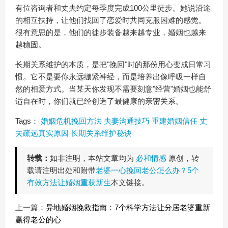
有位咨询者和丈夫约定每季度完成100公里徒步。她说沿途
的相互扶持，让他们找回了恋爱时共同克服困难的感觉。
很有意思的是，他们的徒步装备越来越专业，婚姻也越来
越稳固。
长期关系维护的本质，是把"挽回"时的那份用心变成日常习
惯。它不是要你永远绷紧神经，而是培养出像呼吸一样自
然的相爱方式。当某天你发现不需要刻意"经营"婚姻也能舒
适自在时，你们就已经创造了最健康的亲密关系。
Tags：
婚姻危机挽回方法
夫妻沟通技巧
重建婚姻信任
丈
夫疏远真实原因
长期关系维护秘诀
转载：
如非注明，本站文章均为
必和情感
原创，转
载请注明出处和附带
老婆一心挽回老公怎么办？5个
有效方法让婚姻重获新生
本文链接。
上一篇：
异地婚姻挽救指南：7个科学方法让分居老婆重新
赢得老公的心