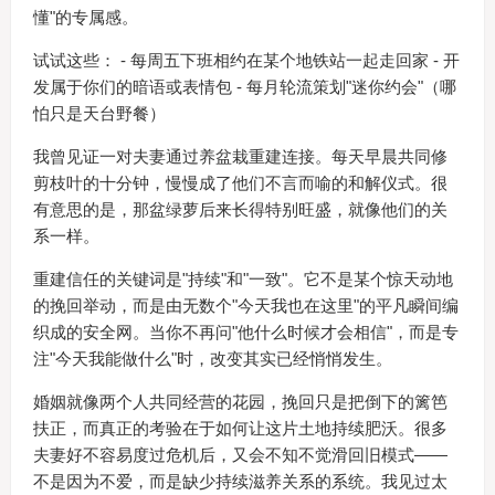
懂"的专属感。
试试这些： - 每周五下班相约在某个地铁站一起走回家 - 开
发属于你们的暗语或表情包 - 每月轮流策划"迷你约会"（哪
怕只是天台野餐）
我曾见证一对夫妻通过养盆栽重建连接。每天早晨共同修
剪枝叶的十分钟，慢慢成了他们不言而喻的和解仪式。很
有意思的是，那盆绿萝后来长得特别旺盛，就像他们的关
系一样。
重建信任的关键词是"持续"和"一致"。它不是某个惊天动地
的挽回举动，而是由无数个"今天我也在这里"的平凡瞬间编
织成的安全网。当你不再问"他什么时候才会相信"，而是专
注"今天我能做什么"时，改变其实已经悄悄发生。
婚姻就像两个人共同经营的花园，挽回只是把倒下的篱笆
扶正，而真正的考验在于如何让这片土地持续肥沃。很多
夫妻好不容易度过危机后，又会不知不觉滑回旧模式——
不是因为不爱，而是缺少持续滋养关系的系统。我见过太