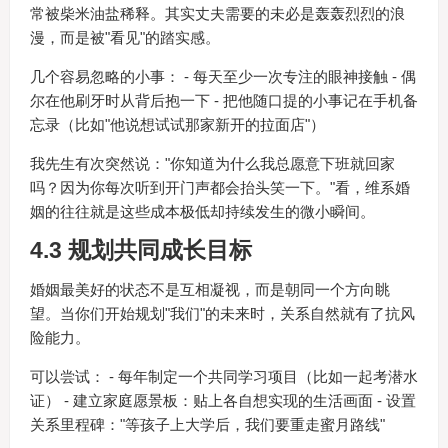
常被柴米油盐稀释。其实丈夫需要的未必是轰轰烈烈的浪
漫，而是被"看见"的踏实感。
几个容易忽略的小事： - 每天至少一次专注的眼神接触 - 偶
尔在他刷牙时从背后抱一下 - 把他随口提的小事记在手机备
忘录（比如"他说想试试那家新开的拉面店"）
我先生有次突然说："你知道为什么我总愿意下班就回家
吗？因为你每次听到开门声都会抬头笑一下。"看，维系婚
姻的往往就是这些成本极低却持续发生的微小瞬间。
4.3 规划共同成长目标
婚姻最美好的状态不是互相凝视，而是朝同一个方向眺
望。当你们开始规划"我们"的未来时，关系自然就有了抗风
险能力。
可以尝试： - 每年制定一个共同学习项目（比如一起考潜水
证） - 建立家庭愿景板：贴上各自想实现的生活画面 - 设置
关系里程碑："等孩子上大学后，我们要重走蜜月路线"