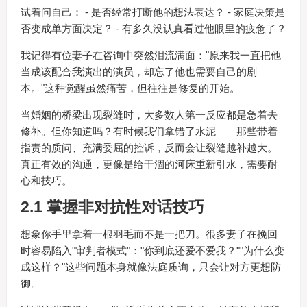
试着问自己： - 是否经常打断他的想法表达？ - 家庭决策是
否变成单方面决定？ - 有多久没认真看过他眼里的疲惫了？
我记得有位妻子在咨询中突然泪流满面："原来我一直把他
当成该配合我演出的演员，却忘了他也需要自己的剧
本。"这种觉醒虽然痛苦，但往往是修复的开始。
当婚姻的桥梁出现裂缝时，大多数人第一反应都是急着去
修补。但你知道吗？有时候我们拿错了水泥——那些带着
指责的质问、充满委屈的控诉，反而会让裂缝越补越大。
真正有效的沟通，更像是给干涸的河床重新引水，需要耐
心和技巧。
2.1 掌握非对抗性对话技巧
想象你手里拿着一根羽毛而不是一把刀。很多妻子在挽回
时容易陷入"审判者模式"："你到底还爱不爱我？""为什么变
成这样？"这些问题本身就像法庭质询，只会让对方更想防
御。