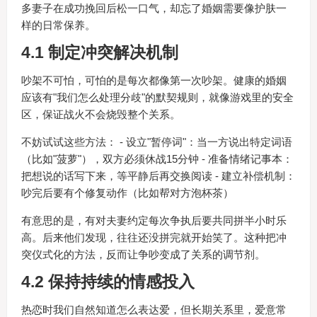
多妻子在成功挽回后松一口气，却忘了婚姻需要像护肤一
样的日常保养。
4.1 制定冲突解决机制
吵架不可怕，可怕的是每次都像第一次吵架。健康的婚姻
应该有"我们怎么处理分歧"的默契规则，就像游戏里的安全
区，保证战火不会烧毁整个关系。
不妨试试这些方法： - 设立"暂停词"：当一方说出特定词语
（比如"菠萝"），双方必须休战15分钟 - 准备情绪记事本：
把想说的话写下来，等平静后再交换阅读 - 建立补偿机制：
吵完后要有个修复动作（比如帮对方泡杯茶）
有意思的是，有对夫妻约定每次争执后要共同拼半小时乐
高。后来他们发现，往往还没拼完就开始笑了。这种把冲
突仪式化的方法，反而让争吵变成了关系的调节剂。
4.2 保持持续的情感投入
热恋时我们自然知道怎么表达爱，但长期关系里，爱意常