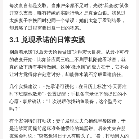
每次食言都是支取。当账户余额不足时，光说"我会改"就像
开空头支票，唯有持续的实际行动才是真金白银。我见过
太多妻子在挽回时犯同一个错误：她们太急于看到结果，
却忽略了过程需要日复一日的积累。
3.1 兑现承诺的日常实践
别急着承诺"以后天天给你做饭"这种宏大目标。从最小可行
的改变开始：比如答应周三晚上不刷手机陪他看球赛，就
真的放下所有事情做到。这种"微承诺"的魔力在于，它不会
让对方觉得你在刻意讨好，却能像水滴石穿般重建信任。
几个实操建议： - 把承诺可视化：在日历上标注"今天要准
时下班陪他散步" - 设置提醒：手机备忘录记下他提过的小
心愿 - 事后确认："上次说帮你找钓鱼装备，这个型号对
吗？"
有个案例特别打动我：妻子发现丈夫总抱怨早餐随便，于
是连续两周提前起床准备他爱吃的鸡蛋饼。后来丈夫在朋
友聚会时说："突然觉得日子又有盼头了。"看，打动男人的