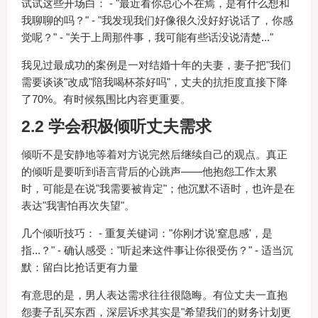
试试这些开场白： - "最近看你总心不在焉，是有什么想和
我聊聊的吗？" - "我发现我们好像很久没好好说话了，你感
觉呢？" - "关于上周那件事，我可能有些话没说清楚..."
我见过最成功的案例是一对结婚十年的夫妻，妻子把"我们
需要谈谈"改成"陪我喝杯茶好吗"，丈夫的抗拒度直接下降
了70%。有时候氛围比内容更重要。
2.2 学会积极倾听丈夫需求
倾听不是安静地等着对方说完然后继续自己的观点。真正
的倾听是要听到语言背后的心跳声——他抱怨工作太累
时，可能是在说"我需要被肯定"；他沉默不语时，也许是在
表达"我害怕再次失望"。
几个倾听技巧： - 重复关键词："你刚才说'窒息感'，是
指...？" - 确认感受："听起来这件事让你很受伤？" - 适当沉
默：留白比抢话更有力量
有意思的是，男人表达需求往往很隐晦。有位丈夫一直抱
怨妻子乱买东西，深层诉求其实是"希望我们的财务计划更