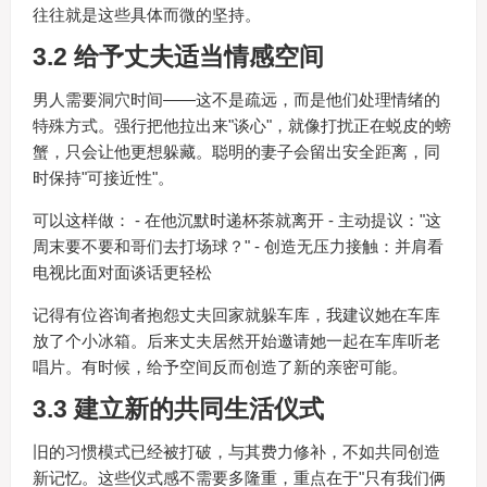
往往就是这些具体而微的坚持。
3.2 给予丈夫适当情感空间
男人需要洞穴时间——这不是疏远，而是他们处理情绪的
特殊方式。强行把他拉出来"谈心"，就像打扰正在蜕皮的螃
蟹，只会让他更想躲藏。聪明的妻子会留出安全距离，同
时保持"可接近性"。
可以这样做： - 在他沉默时递杯茶就离开 - 主动提议："这
周末要不要和哥们去打场球？" - 创造无压力接触：并肩看
电视比面对面谈话更轻松
记得有位咨询者抱怨丈夫回家就躲车库，我建议她在车库
放了个小冰箱。后来丈夫居然开始邀请她一起在车库听老
唱片。有时候，给予空间反而创造了新的亲密可能。
3.3 建立新的共同生活仪式
旧的习惯模式已经被打破，与其费力修补，不如共同创造
新记忆。这些仪式感不需要多隆重，重点在于"只有我们俩