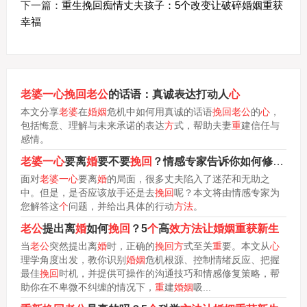
下一篇：
重生挽回痴情丈夫孩子：5个改变让破碎婚姻重获
幸福
老婆一心挽回老公
的话语：真诚表达打动人
心
本文分享
老婆
在
婚姻
危机中如何用真诚的话语
挽回老公
的
心
，
包括悔意、理解与未来承诺的表达
方
式，帮助夫妻
重
建信任与
感情。
老婆一心
要离
婚
要不要
挽回
？情感专家告诉你如何修复关系
面对
老婆一心
要离
婚
的局面，很多丈夫陷入了迷茫和无助之
中。但是，是否应该放手还是去
挽回
呢？本文将由情感专家为
您解答这
个
问题，并给出具体的行动
方法
。
老公
提出离
婚
如何
挽回
？5
个
高
效方法让婚姻重获新生
当
老公
突然提出离
婚
时，正确的
挽回方
式至关
重
要。本文从
心
理学角度出发，教你识别
婚姻
危机根源、控制情绪反应、把握
最佳
挽回
时机，并提供可操作的沟通技巧和情感修复策略，帮
助你在不卑微不纠缠的情况下，
重
建
婚姻
吸...