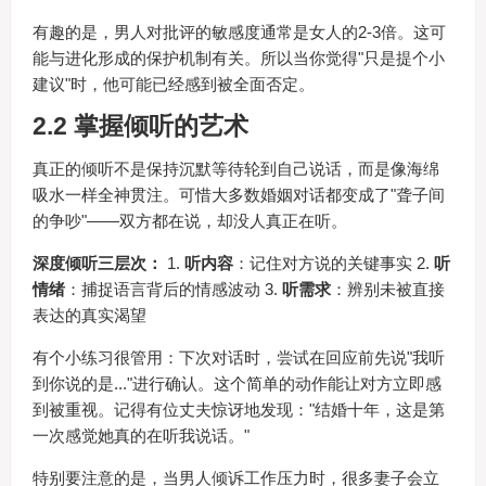
有趣的是，男人对批评的敏感度通常是女人的2-3倍。这可
能与进化形成的保护机制有关。所以当你觉得"只是提个小
建议"时，他可能已经感到被全面否定。
2.2 掌握倾听的艺术
真正的倾听不是保持沉默等待轮到自己说话，而是像海绵
吸水一样全神贯注。可惜大多数婚姻对话都变成了"聋子间
的争吵"——双方都在说，却没人真正在听。
深度倾听三层次：
1.
听内容
：记住对方说的关键事实 2.
听
情绪
：捕捉语言背后的情感波动 3.
听需求
：辨别未被直接
表达的真实渴望
有个小练习很管用：下次对话时，尝试在回应前先说"我听
到你说的是..."进行确认。这个简单的动作能让对方立即感
到被重视。记得有位丈夫惊讶地发现："结婚十年，这是第
一次感觉她真的在听我说话。"
特别要注意的是，当男人倾诉工作压力时，很多妻子会立