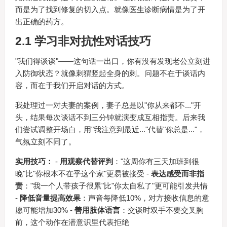
而是为了找到修复的切入点。就像医生诊断病情是为了开
出正确的药方。
2.1 学习非对抗性对话技巧
"我们得谈谈"——这句话一出口，你有没有发现老公立刻进
入防御状态？就像刺猬竖起全身的刺。问题不在于谈话内
容，而在于我们开启对话的方式。
我处理过一对夫妻的案例，妻子总是以"你从来都不..."开
头，结果每次谈话不到三分钟就演变成互相指责。后来我
们尝试调整开场白，用"我注意到最近..."代替"你总是..."，
气氛立刻不同了。
实用技巧：
-
用观察代替评判
："这周你有三天加班到很
晚"比"你根本不在乎这个家"更易被接受 -
表达感受而非指
责
："我一个人带孩子很累"比"你太自私了"更可能引发共情
-
降低音量提高效果
：声音每降低10%，对方接收信息的意
愿可能增加30% -
善用肢体语言
：交谈时双手不要交叉胸
前，这个动作在潜意识里代表拒绝