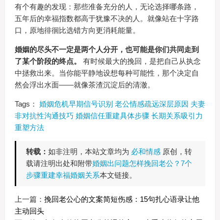
有个有趣的发现：那些准备充分的人，无论选择哪条路，
五年后的幸福指数都高于犹豫不决的人。就像站在十字路
口，原地徘徊比选错方向更消耗能量。
婚姻的尽头不一定是两个人分开，也可能是你们共同走到
了某个阶段的终点。
有时候最大的挽回，是把自己从执念
中拯救出来。当你能平静地设想每种可能性，那个决定自
然会浮出水面——就像茶渣沉淀后的清澈。
Tags：
婚姻危机早期信号识别
老公情感疏远深层原因
夫妻
非对抗性沟通技巧
婚姻信任重建具体步骤
长期关系吸引力
重塑方法
转载：
如非注明，本站文章均为
必和情感
原创，转
载请注明出处和附带
婚姻出问题怎样挽回老公？7个
步骤重建幸福婚姻关系
本文链接。
上一篇：
挽回老公心的文案简短伤感：15句扎心语录让他
主动回头