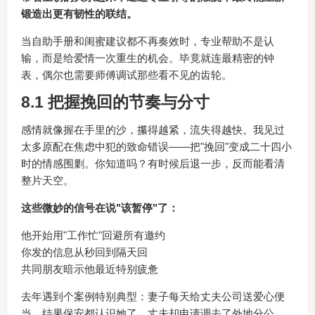
锻造出更有韧性的联结。
当自助手册和闺蜜建议都不再奏效时，专业帮助不是认
输，而是给爱情一次重生的机会。毕竟就连最精密的钟
表，偶尔也需要师傅调试那些看不见的齿轮。
8.1 把握挽回的节奏与分寸
感情就像握在手里的沙，攥得越紧，流失得越快。我见过
太多原配在焦虑中犯的致命错误——把"挽回"变成二十四小
时的情感围剿。你知道吗？有时候后退一步，反而能看清
整片天空。
这些微妙的信号在说"该暂停"了：
他开始用"工作忙"回避所有邀约
你发的信息从秒回到隔天回
共同朋友暗示他最近特别疲惫
去年遇到个案例特别典型：妻子每天给丈夫公司送爱心便
当，结果保安都认识她了，丈夫却申请调去了外地分公