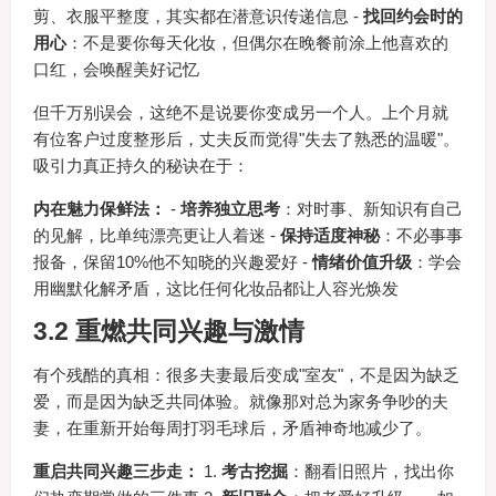
剪、衣服平整度，其实都在潜意识传递信息 -
找回约会时的
用心
：不是要你每天化妆，但偶尔在晚餐前涂上他喜欢的
口红，会唤醒美好记忆
但千万别误会，这绝不是说要你变成另一个人。上个月就
有位客户过度整形后，丈夫反而觉得"失去了熟悉的温暖"。
吸引力真正持久的秘诀在于：
内在魅力保鲜法：
-
培养独立思考
：对时事、新知识有自己
的见解，比单纯漂亮更让人着迷 -
保持适度神秘
：不必事事
报备，保留10%他不知晓的兴趣爱好 -
情绪价值升级
：学会
用幽默化解矛盾，这比任何化妆品都让人容光焕发
3.2 重燃共同兴趣与激情
有个残酷的真相：很多夫妻最后变成"室友"，不是因为缺乏
爱，而是因为缺乏共同体验。就像那对总为家务争吵的夫
妻，在重新开始每周打羽毛球后，矛盾神奇地减少了。
重启共同兴趣三步走：
1.
考古挖掘
：翻看旧照片，找出你