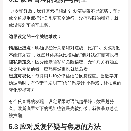
"这次和好后，我们该怎样相处？"划清界限不是筑墙，而是
像交通规则那样让关系更安全通行。没有界限的和好，就
像没装刹车的车上路。
边界设定的三个关键维度：
情感止损点
：明确哪些行为是绝对红线。比如"可以吵架但
不能摔东西"，这些具体条款比模糊的"要对我好"更可执行
隐私新定义
：区分健康隐私和危险秘密。允许对方有独立
社交账号是前者，密码突然更改就是后者
进度可视化
：每月用1-10分评估信任恢复程度。当数字开
始波动时，有位妻子发明了"信任温度计"小游戏，让抽象的
变化变得可见
有个反直觉的发现：设定界限时语气越平静，效果越持
久。歇斯底里立下的规矩往往最先被打破，就像暴政总会
被推翻。
5.3 应对反复怀疑与焦虑的方法