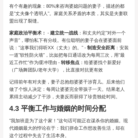
有个有趣的现象：80%来咨询婆媳问题的妻子，描述的都
是"丈夫像个透明人"。家庭关系矛盾的本质，其实是夫妻联
盟出现了裂缝。
家庭政治平衡术：
-
建立统一战线
：和丈夫约定"对外一个
声音"，哪怕私下有分歧。有位聪明的妻子会在婆婆面前
说："这事我们得听XX（丈夫）的。" -
制造安全距离
：安装
一道"软性防火墙"，比如把每日通话改为每周三次，用"最
近工作忙"作为缓冲理由 -
转移焦点
：给婆婆找个新爱好
（广场舞团队/老年大学），比直接对抗更有效
记得前年有对夫妻，妻子总抱怨婆婆干涉育儿。后来他们
做了个惊人决定：每周让婆婆完全带孩子一天。结果老人
累得主动减少了干涉，夫妻反而获得了珍贵独处时间。
4.3 平衡工作与婚姻的时间分配
"我加班是为了这个家！"这句话可能正在谋杀你的婚姻。现
代婚姻最大的悖论在于：我们拼命工作想改善生活，却在
这个过程中失去了生活本身。