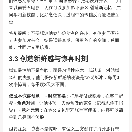
们热恋期常做的三件事 2.
新旧融合
：把老爱好升级——如
果以前爱看电影，现在可以参加影评会 3.
创造新记忆
：共
同学习新技能，比如烹饪课，过程中的笨拙反而能增进亲
密
特别提醒：不要强迫他参与你所有的兴趣。有位妻子硬拉
丈夫参加读书会，结果适得其反。保留各自的空间，反而
能让共同时光更珍贵。
3.3 创造新鲜感与惊喜时刻
婚姻最怕的不是争吵，而是习惯性麻木。我认识一对结婚
15年的夫妻，他们保持新鲜感的秘诀是"3×3法则"：每周3
次小惊喜，每季度3天大不同。
低成本惊喜创意：
-
时空置换
：把早餐做成晚餐，在客厅野
餐 -
角色对调
：让他体验一天你常做的家务（记得忍住不指
导） -
意外元素
：在他公文包里塞张手写便条，内容可以简
单到只是画个笑脸
但要注意，惊喜不是惊吓。有位女士突然订了海外旅行想