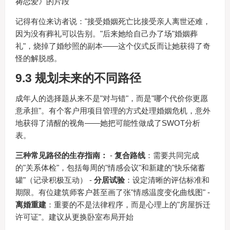
祷恋爱》的片段
记得有位来访者说："接受婚姻死亡比接受亲人离世还难，
因为没有葬礼可以告别。"后来她给自己办了场"婚姻葬
礼"，烧掉了婚纱照的副本——这个仪式反而让她获得了奇
怪的解脱感。
9.3 规划未来的不同路径
成年人的选择题从来不是"对与错"，而是"哪个代价你更愿
意承担"。有个客户用项目管理的方式处理婚姻危机，意外
地获得了清醒的视角——她把可能性做成了SWOT分析
表。
三种常见路径的生存指南：
-
复合路线
：需要共同完成
的"关系体检"，包括每周的"情感会议"和新建的"快乐储蓄
罐"（记录积极互动） -
分居试验
：设定清晰的评估标准和
期限。有位建筑师客户甚至画了张"情感温度变化曲线图" -
离婚重建
：重要的不是法律程序，而是心理上的"房屋拆迁
许可证"。建议从更换卧室布局开始