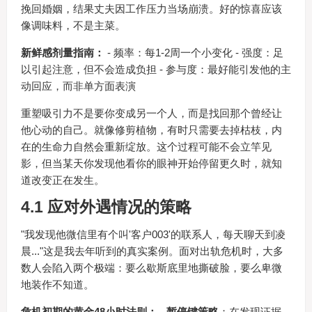
挽回婚姻，结果丈夫因工作压力当场崩溃。好的惊喜应该
像调味料，不是主菜。
新鲜感剂量指南：
- 频率：每1-2周一个小变化 - 强度：足
以引起注意，但不会造成负担 - 参与度：最好能引发他的主
动回应，而非单方面表演
重塑吸引力不是要你变成另一个人，而是找回那个曾经让
他心动的自己。就像修剪植物，有时只需要去掉枯枝，内
在的生命力自然会重新绽放。这个过程可能不会立竿见
影，但当某天你发现他看你的眼神开始停留更久时，就知
道改变正在发生。
4.1 应对外遇情况的策略
"我发现他微信里有个叫'客户003'的联系人，每天聊天到凌
晨..."这是我去年听到的真实案例。面对出轨危机时，大多
数人会陷入两个极端：要么歇斯底里地撕破脸，要么卑微
地装作不知道。
危机初期的黄金48小时法则：
-
暂停键策略
：在发现证据