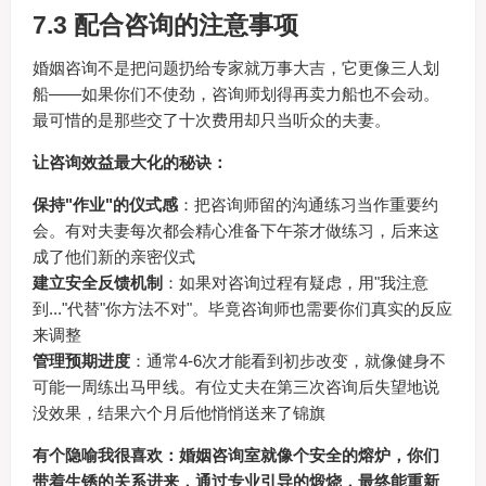
7.3 配合咨询的注意事项
婚姻咨询不是把问题扔给专家就万事大吉，它更像三人划
船——如果你们不使劲，咨询师划得再卖力船也不会动。
最可惜的是那些交了十次费用却只当听众的夫妻。
让咨询效益最大化的秘诀：
保持"作业"的仪式感
：把咨询师留的沟通练习当作重要约
会。有对夫妻每次都会精心准备下午茶才做练习，后来这
成了他们新的亲密仪式
建立安全反馈机制
：如果对咨询过程有疑虑，用"我注意
到..."代替"你方法不对"。毕竟咨询师也需要你们真实的反应
来调整
管理预期进度
：通常4-6次才能看到初步改变，就像健身不
可能一周练出马甲线。有位丈夫在第三次咨询后失望地说
没效果，结果六个月后他悄悄送来了锦旗
有个隐喻我很喜欢：婚姻咨询室就像个安全的熔炉，你们
带着生锈的关系进来，通过专业引导的煅烧，最终能重新