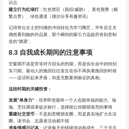
识点
建立行为红绿灯
：红色禁区（跟踪/威胁）、黄色预警（频
繁点赞）、绿色通道（偶尔分享有趣资讯）
记得有位女士把纠缠的冲动转化为学习陶艺，半年后丈夫
偶然看到她的作品展，那个瞬间的吸引力远超所有刻意制
造的"偶遇"。
8.3 自我成长期间的注意事项
空窗期不该是苦等对方回头的刑期，而是你生命中的特别
实习期。最动人的挽回往往发生在你不再执着挽回的时候
——这话听起来矛盾，却是无数案例验证的真相。
这段时期的关键投资：
发展"单身力"
：培养即使最终一个人也能幸福的能力。瑜
伽、烹饪课或者徒步旅行，选择能让你眼睛发亮的事情
重建社交货币
：不是刻意晒朋友圈，而是真实地扩大生活
圈。读书会、志愿者活动都不错
准备情感日记本
：记录每天的情绪波动和成长，三个月后