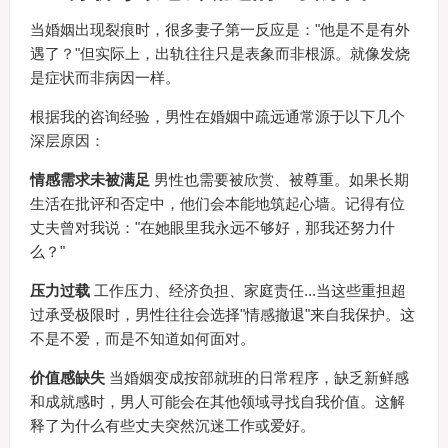
当婚姻出现裂痕时，很多妻子第一反应是："他是不是有外
遇了？"但实际上，出轨往往只是表象而非根源。就像发烧
是症状而非病因一样。
根据我的咨询经验，男性在婚姻中疏远通常源于以下几个
深层原因：
情感需求未被满足
男性也需要被欣赏、被尊重。如果长期
生活在批评和否定中，他们会本能地筑起心墙。记得有位
丈夫曾对我说："在她眼里我永远不够好，那我还努力什
么？"
压力过载
工作压力、经济负担、家庭责任...当这些重担超
过承受极限时，男性往往会选择"情感撤退"来自我保护。这
不是不爱，而是不知道如何面对。
价值感缺失
当婚姻变成按部就班的日常程序，缺乏新鲜感
和成就感时，男人可能会在其他领域寻找自我价值。这解
释了为什么有些丈夫突然沉迷工作或爱好。