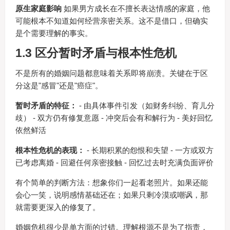
原生家庭影响
如果男方成长在不擅长表达情感的家庭，他
可能根本不知道如何经营亲密关系。这不是借口，但确实
是个需要理解的事实。
1.3 区分暂时矛盾与根本性危机
不是所有的婚姻问题都意味着关系即将崩溃。关键在于区
分这是"感冒"还是"癌症"。
暂时矛盾的特征：
- 由具体事件引发（如财务纠纷、育儿分
歧） - 双方仍有修复意愿 - 冲突后会有和解行为 - 美好回忆
依然鲜活
根本性危机的表现：
- 长期积累的怨恨和失望 - 一方或双方
已考虑离婚 - 回避任何亲密接触 - 回忆过去时充满负面评价
有个简单的判断方法：想象你们一起看老照片。如果还能
会心一笑，说明感情基础还在；如果只剩冷漠或嘲讽，那
就需要更深入的修复了。
婚姻危机很少是单方面的过错。理解根源不是为了指责，