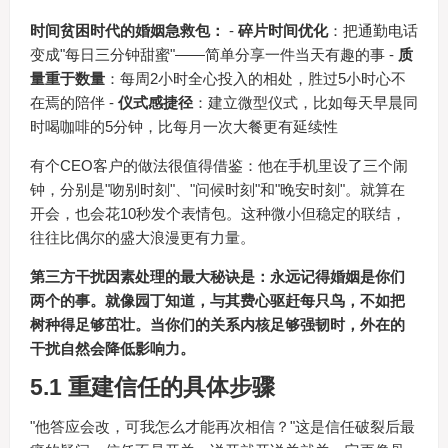
时间贫困时代的婚姻急救包：
-
碎片时间优化
：把通勤电话
变成"每日三分钟甜蜜"——简单分享一件当天有趣的事 -
质
量重于数量
：每周2小时全心投入的相处，胜过5小时心不
在焉的陪伴 -
仪式感捷径
：建立微型仪式，比如每天早晨同
时喝咖啡的5分钟，比每月一次大餐更有延续性
有个CEO客户的做法很值得借鉴：他在手机里设了三个闹
钟，分别是"吻别时刻"、"问候时刻"和"晚安时刻"。就算在
开会，也会花10秒发个表情包。这种微小但稳定的联结，
往往比偶尔的盛大浪漫更有力量。
第三方干扰因素处理的最大秘诀是：永远记得婚姻是你们
两个的事。就像园丁知道，与其费心驱赶每只鸟，不如把
树种得足够茁壮。当你们的关系内核足够强韧时，外在的
干扰自然会降低影响力。
5.1 重建信任的具体步骤
"他答应会改，可我怎么才能再次相信？"这是信任破裂后最