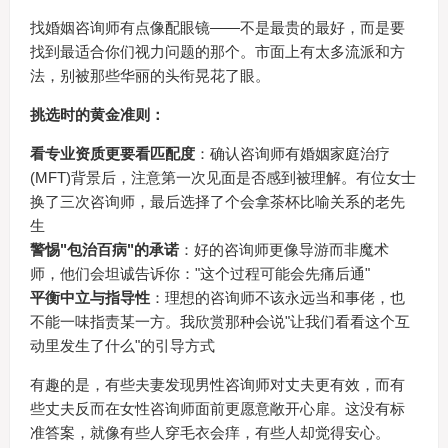
找婚姻咨询师有点像配眼镜——不是最贵的最好，而是要
找到最适合你们视力问题的那个。市面上有太多流派和方
法，别被那些华丽的头衔晃花了眼。
挑选时的黄金准则：
看专业资质更要看匹配度
：确认咨询师有婚姻家庭治疗
(MFT)背景后，注意第一次见面是否感到被理解。有位女士
换了三次咨询师，最后选择了个会拿茶杯比喻关系的老先
生
警惕"包治百病"的承诺
：好的咨询师更像导游而非魔术
师，他们会坦诚告诉你："这个过程可能会先痛后通"
平衡中立与指导性
：理想的咨询师不该永远当和事佬，也
不能一味指责某一方。我欣赏那种会说"让我们看看这个互
动里发生了什么"的引导方式
有趣的是，有些夫妻发现男性咨询师对丈夫更有效，而有
些丈夫反而在女性咨询师面前更愿意敞开心扉。这没有标
准答案，就像有些人穿毛衣会痒，有些人却觉得安心。