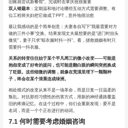
旧账就尝试新餐馆"。完成时击掌庆祝很重要
双人错题本
：定期温和地讨论哪些互动方式需要调整。有
位工程师夫妇把它做成了PPT，意外地很治愈
最让我感动的是个简单创意：夫妻各自写下"我最需要对方
做的三件小事"交换。结果发现丈夫最想要的是"进门时抬头
微笑"，妻子只求"晾衣服时抖一抖"。看，拯救婚姻有时只
需要抖一抖衣服。
关系的转变往往始于某个平凡周三的微小改变——可能是
抱怨变成了好奇的提问，也可能是翻白眼的瞬间突然换成
了眨眼。这些细微的调整，就像在荒漠里埋下一颗颗种
子，终会在某个清晨连成绿洲。
相处模式的改变从来不是一场革命，而是日复一日温柔的
叛乱。对抗那些习惯性的伤害方式，用新的神经通路覆盖
旧的疼痛记忆。在这个过程中，你们会重新发现：爱不是
名词，而是一个个正在进行的动词。
7.1 何时需要考虑婚姻咨询