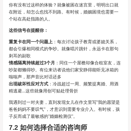
你有没有过这样的体验？就像被困在迷宫里，明明出口就
在附近，却怎么也找不到路。有时候，婚姻困境也需要一
个站在高处指路的人。
这些信号在提醒你：
重复卡在同一个问题上
：每次讨论孩子教育或婆媳关系，
都会引爆相同模式的争吵。就像唱片跳针，永远卡在那句
刺耳的副歌
情感隔离持续超过3个月
：同住一个屋檐却像合租室友，连
吵架都懒得吵。有位来访者说他们家安静得能听见冰箱的
嗡嗡声，那声音比对话还多
出现破坏性应对方式
：冷战超过一周、频繁提离婚、用酒
精逃避...这些就像用创可贴处理骨折
我遇到过一对夫妻，直到发现女儿在作文里写"我的愿望是
爸爸妈妈不要叹气"，才意识到需要专业介入。有时候，孩
子反而成了最敏感的"婚姻检测仪"。
7.2 如何选择合适的咨询师