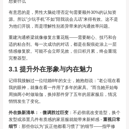
想要什么
有意思的是，男性大脑处理否定句需要额外30%的认知资
源。所以"少玩手机"不如"陪我说会儿话"来得有效。这不是
为他们开脱，而是理解性别差异带来的沟通效率问题。
重建沟通桥梁就像修复古董花瓶——需要耐心、技巧和合
适的粘合剂。每一次成功的对话，都是在裂痕处涂上一层
情感修复胶。可能不会立即见效，但日积月累，终会重现
完整器型。
3.1 提升外在形象与内在魅力
记得我接触过一位结婚8年的女士，她抱怨说："老公现在看
我的眼神，就像在看一件用了多年的家具。"而当她开始每
周抽两小时做瑜伽，换掉那件穿了五年的居家服后，情况
悄悄发生了变化。
外在焕新清单：
-
微调胜过巨变
：不必彻底改变造型，换个
发型或添置几件有质感的家居服就能带来新鲜感 -
重视日常
细节
：那些你以为"反正他都看习惯了"的细节——指甲修