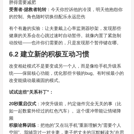
胖得需要减肥
受害者-拯救者轮转
：今天你控诉他的冷漠，明天他抱怨你
的控制。角色随时切换但配乐永远悲伤
有个有趣的实验：让夫妻戴上心率监测器吵架，发现那些
健康的关系会在心跳过速时自动暂停。就像内置了紧急制
动按钮——也许你们需要的，只是发现那个暂停键在哪。
6.2 建立新的积极互动习惯
改变相处模式不是要变成另一个人，而是像给手机升级系
统——保留核心功能，优化那些卡顿的bug。有时候最小的
改变能撬动最顽固的模式。
试试这些"关系补丁"：
20秒重启仪式
：冲突升级前，约定做件完全无关的事（比
如一起数窗外经过的红色汽车）。这个缓冲带能让情绪降
频
积极诠释训练
：把他的"又在玩手机"重新理解为"需要个人
空间"。我辅导过一对夫妻，妻子把丈夫的沉默解读为"在思