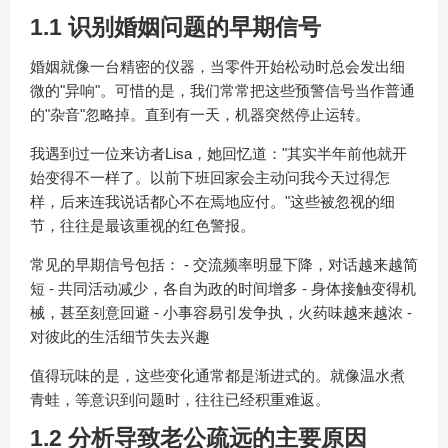
1.1 识别婚姻问题的早期信号
婚姻就像一台精密的仪器，当零件开始松动时总会发出细
微的"异响"。可惜的是，我们常常把这些预警信号当作普通
的"杂音"忽略掉。直到有一天，机器突然停止运转。
我遇到过一位来访者Lisa，她回忆道："其实半年前他就开
始变得不一样了。以前下班回家会主动问我今天过得怎
样，后来连我说话都心不在焉地应付。"这些被忽视的细
节，往往是最该重视的红色警报。
常见的早期信号包括： - 交流频率明显下降，对话越来越简
短 - 共同活动减少，各自为政的时间增多 - 身体接触变得机
械，甚至刻意回避 - 小事容易引发争执，火药味越来越浓 -
对彼此的生活细节失去兴趣
值得玩味的是，这些变化通常都是渐进式的。就像温水煮
青蛙，等意识到问题时，往往已经积重难返。
1.2 分析导致老公疏远的主要原因