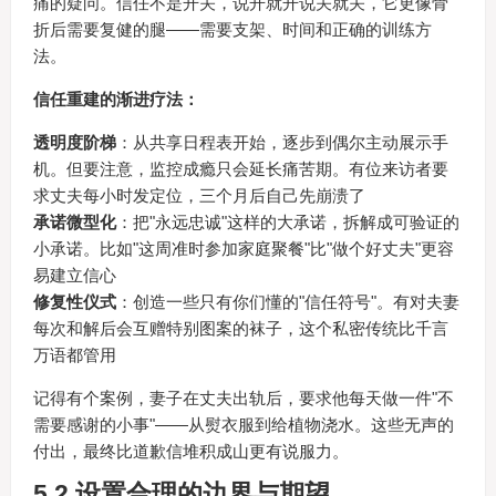
痛的疑问。信任不是开关，说开就开说关就关，它更像骨
折后需要复健的腿——需要支架、时间和正确的训练方
法。
信任重建的渐进疗法：
透明度阶梯
：从共享日程表开始，逐步到偶尔主动展示手
机。但要注意，监控成瘾只会延长痛苦期。有位来访者要
求丈夫每小时发定位，三个月后自己先崩溃了
承诺微型化
：把"永远忠诚"这样的大承诺，拆解成可验证的
小承诺。比如"这周准时参加家庭聚餐"比"做个好丈夫"更容
易建立信心
修复性仪式
：创造一些只有你们懂的"信任符号"。有对夫妻
每次和解后会互赠特别图案的袜子，这个私密传统比千言
万语都管用
记得有个案例，妻子在丈夫出轨后，要求他每天做一件"不
需要感谢的小事"——从熨衣服到给植物浇水。这些无声的
付出，最终比道歉信堆积成山更有说服力。
5.2 设置合理的边界与期望