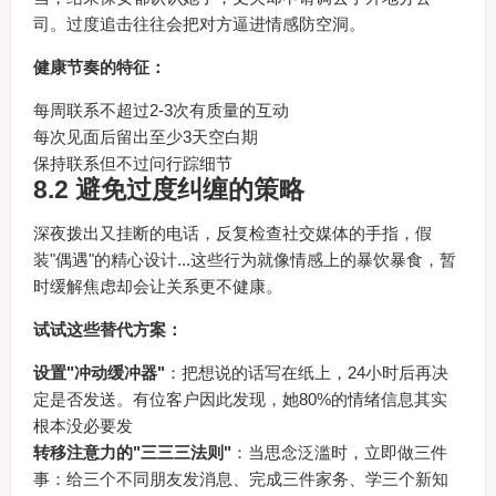
司。过度追击往往会把对方逼进情感防空洞。
健康节奏的特征：
每周联系不超过2-3次有质量的互动
每次见面后留出至少3天空白期
保持联系但不过问行踪细节
8.2 避免过度纠缠的策略
深夜拨出又挂断的电话，反复检查社交媒体的手指，假
装"偶遇"的精心设计...这些行为就像情感上的暴饮暴食，暂
时缓解焦虑却会让关系更不健康。
试试这些替代方案：
设置"冲动缓冲器"
：把想说的话写在纸上，24小时后再决
定是否发送。有位客户因此发现，她80%的情绪信息其实
根本没必要发
转移注意力的"三三三法则"
：当思念泛滥时，立即做三件
事：给三个不同朋友发消息、完成三件家务、学三个新知