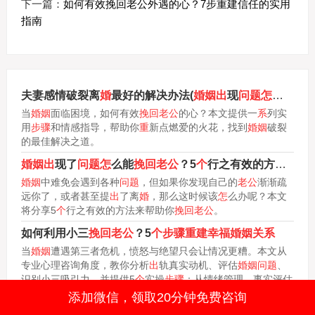
下一篇：
如何有效挽回老公外遇的心？7步重建信任的实用
指南
夫妻感情破裂离
婚
最好的解决办法(
婚姻出
现
问题怎样挽回老公
当
婚姻
面临困境，如何有效
挽回老公
的心？本文提供一
系
列实
用
步骤
和情感指导，帮助你
重
新点燃爱的火花，找到
婚姻
破裂
的最佳解决之道。
婚姻出
现了
问题怎
么能
挽回老公
？5
个
行之有效的方法分享！
婚姻
中难免会遇到各种
问题
，但如果你发现自己的
老公
渐渐疏
远你了，或者甚至提
出
了离
婚
，那么这时候该
怎
么办呢？本文
将分享5
个
行之有效的方法来帮助你
挽回老公
。
如何利用小三
挽回老公
？5
个步骤重建幸福婚姻关系
当
婚姻
遭遇第三者危机，愤怒与绝望只会让情况更糟。本文从
专业心理咨询角度，教你分析
出
轨真实动机、评估
婚姻问题
、
识别小三吸引力，并提供5
个
实操
步骤
：从情绪管理、事实评估
到
婚姻重建
技巧，帮助你理性应对危机，...
添加微信，领取20分钟免费咨询