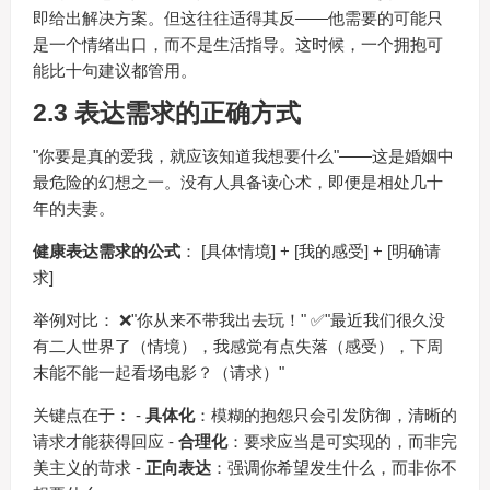
即给出解决方案。但这往往适得其反——他需要的可能只
是一个情绪出口，而不是生活指导。这时候，一个拥抱可
能比十句建议都管用。
2.3 表达需求的正确方式
"你要是真的爱我，就应该知道我想要什么"——这是婚姻中
最危险的幻想之一。没有人具备读心术，即便是相处几十
年的夫妻。
健康表达需求的公式
： [具体情境] + [我的感受] + [明确请
求]
举例对比： ❌"你从来不带我出去玩！" ✅"最近我们很久没
有二人世界了（情境），我感觉有点失落（感受），下周
末能不能一起看场电影？（请求）"
关键点在于： -
具体化
：模糊的抱怨只会引发防御，清晰的
请求才能获得回应 -
合理化
：要求应当是可实现的，而非完
美主义的苛求 -
正向表达
：强调你希望发生什么，而非你不