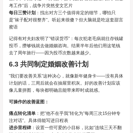
考工作"后，战争片突然变文艺片
每日三赞计划
：找出对方三个值得肯定的细节，哪怕只
是"袜子配对很整齐"。听起来很傻？但大脑就是吃这套甜言
蜜语
记得有对夫妇发明了"错误货币"：每次犯老毛病就往存钱罐
投币，攒够钱就去做婚姻咨询。结果半年后他们用这笔钱
去了周年旅行——因为投币次数越来越少。
6.3 共同制定婚姻改善计划
"我们要改善关系"这种决心，就像新年健身卡——没有具体
计划的话，三周后就会在抽屉里积灰。好的改善计划应该
像儿童拼图，每块都明确且能带来即时成就感。
可操作的改善蓝图：
痛点转化清单
：把"他不在乎我"转化为"每周三次15分钟专
注对话"。具体得能写进日程表
进步里程碑
：设置一些可爱的小目标，比如"连续三天不翻