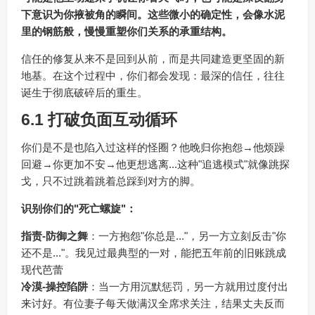
下意识为你掖被角的瞬间。这些微小的确定性，会像水泥
里的钢筋般，慢慢重塑你们关系的承重结构。
信任的修复从来不是回到从前，而是共同建造更坚固的新
地基。在这个过程中，你们都会发现：最深的信任，往往
诞生于彻底破碎后的重生。
6.1 打破负面互动循环
你们是不是也陷入过这样的怪圈？他晚归你抱怨→他烦躁
回避→你更加不安→他更想逃离...这种"追逃模式"就像跳探
戈，只不过跳着跳着总踩到对方的脚。
识别你们的"死亡螺旋"：
指责-防御之舞
：一方抱怨"你总是..."，另一方立刻反击"你
还不是..."。我见过最典型的一对，能把五年前的旧账跳成
现代芭蕾
冷漠-操控陷阱
：当一方用沉默惩罚，另一方就用过度付出
来讨好。有位妻子每天做满汉全席求关注，结果丈夫反而