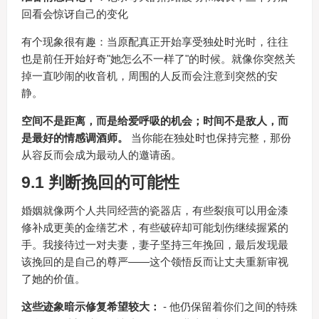
回看会惊讶自己的变化
有个现象很有趣：当原配真正开始享受独处时光时，往往
也是前任开始好奇"她怎么不一样了"的时候。就像你突然关
掉一直吵闹的收音机，周围的人反而会注意到突然的安
静。
空间不是距离，而是给爱呼吸的机会；时间不是敌人，而
是最好的情感调酒师。
当你能在独处时也保持完整，那份
从容反而会成为最动人的邀请函。
9.1 判断挽回的可能性
婚姻就像两个人共同经营的瓷器店，有些裂痕可以用金漆
修补成更美的金缮艺术，有些破碎却可能划伤继续握紧的
手。我接待过一对夫妻，妻子坚持三年挽回，最后发现最
该挽回的是自己的尊严——这个领悟反而让丈夫重新审视
了她的价值。
这些迹象暗示修复希望较大：
- 他仍保留着你们之间的特殊