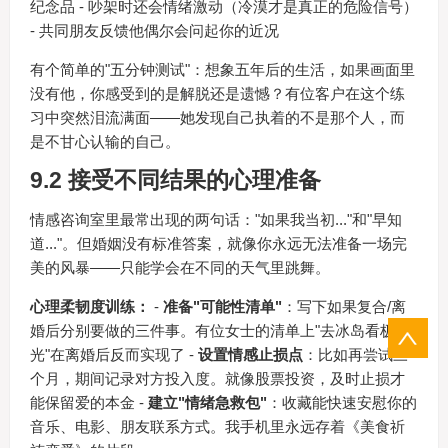
纪念品 - 吵架时还会情绪激动（冷漠才是真正的危险信号）
- 共同朋友反馈他偶尔会问起你的近况
有个简单的"五分钟测试"：想象五年后的生活，如果画面里
没有他，你感受到的是解脱还是遗憾？有位客户在这个练
习中突然泪流满面——她发现自己执着的不是那个人，而
是不甘心认输的自己。
9.2 接受不同结果的心理准备
情感咨询室里最常出现的两句话："如果我当初..."和"早知
道..."。但婚姻没有标准答案，就像你永远无法准备一场完
美的风暴——只能学会在不同的天气里跳舞。
心理柔韧度训练：
-
准备"可能性清单"
：写下如果复合/离
婚后分别要做的三件事。有位女士的清单上"去冰岛看极
光"在离婚后反而实现了 -
设置情感止损点
：比如再尝试三
个月，期间记录对方投入度。就像股票投资，及时止损才
能保留爱的本金 -
建立"情绪急救包"
：收藏能快速安慰你的
音乐、电影、朋友联系方式。我手机里永远存着《美食祈