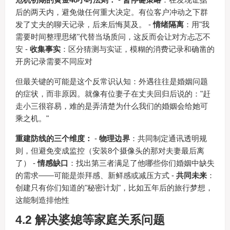
后的两天内，避免做任何重大决定。有位客户冲动之下群
发了丈夫的聊天记录，后来后悔莫及。 -
情绪隔离
：用"我
需要时间整理思绪"代替当场质问，这反而会让对方忐忑不
安 -
收集事实
：区分猜测与实证，模糊的消费记录和确凿的
开房记录需要不同应对
但最关键的可能是这个反常识认知：外遇往往是婚姻问题
的症状，而非原因。就像有位妻子在丈夫回归后说的："赶
走小三很容易，难的是弄清楚为什么我们的婚姻会给她可
乘之机。"
重建防线的三个维度：
-
物理边界
：共同制定通讯透明规
则，但避免变成监控（安装8个摄像头的那对夫妻最后离
了） -
情感缺口
：找出第三者满足了他哪些你们婚姻中缺失
的需求——可能是崇拜感、新鲜感或减压方式 -
共同未来
：
创建只有你们知道的"秘密计划"，比如五年后的旅行梦想，
这能制造排他性
4.2 解决婆媳等家庭关系问题