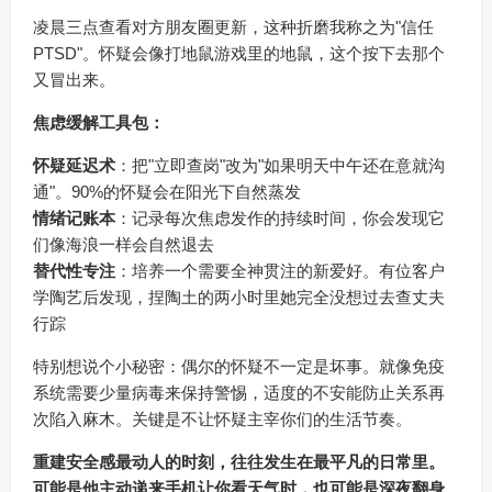
凌晨三点查看对方朋友圈更新，这种折磨我称之为"信任
PTSD"。怀疑会像打地鼠游戏里的地鼠，这个按下去那个
又冒出来。
焦虑缓解工具包：
怀疑延迟术
：把"立即查岗"改为"如果明天中午还在意就沟
通"。90%的怀疑会在阳光下自然蒸发
情绪记账本
：记录每次焦虑发作的持续时间，你会发现它
们像海浪一样会自然退去
替代性专注
：培养一个需要全神贯注的新爱好。有位客户
学陶艺后发现，捏陶土的两小时里她完全没想过去查丈夫
行踪
特别想说个小秘密：偶尔的怀疑不一定是坏事。就像免疫
系统需要少量病毒来保持警惕，适度的不安能防止关系再
次陷入麻木。关键是不让怀疑主宰你们的生活节奏。
重建安全感最动人的时刻，往往发生在最平凡的日常里。
可能是他主动递来手机让你看天气时，也可能是深夜翻身