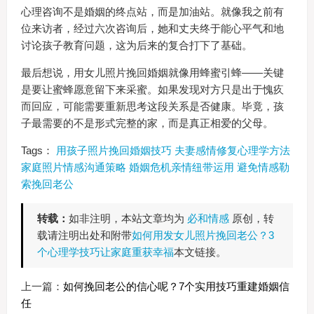
心理咨询不是婚姻的终点站，而是加油站。就像我之前有
位来访者，经过六次咨询后，她和丈夫终于能心平气和地
讨论孩子教育问题，这为后来的复合打下了基础。
最后想说，用女儿照片挽回婚姻就像用蜂蜜引蜂——关键
是要让蜜蜂愿意留下来采蜜。如果发现对方只是出于愧疚
而回应，可能需要重新思考这段关系是否健康。毕竟，孩
子最需要的不是形式完整的家，而是真正相爱的父母。
Tags：
用孩子照片挽回婚姻技巧
夫妻感情修复心理学方法
家庭照片情感沟通策略
婚姻危机亲情纽带运用
避免情感勒
索挽回老公
转载：
如非注明，本站文章均为
必和情感
原创，转
载请注明出处和附带
如何用发女儿照片挽回老公？3
个心理学技巧让家庭重获幸福
本文链接。
上一篇：
如何挽回老公的信心呢？7个实用技巧重建婚姻信
任