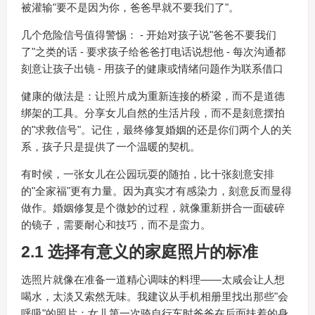
被灌输"要不是因为你，爸爸早就不要我们了"。
几个危险信号值得警惕： - 开始对孩子说"爸爸不要我们
了"之类的话 - 要求孩子给爸爸打电话说想他 - 每次沟通都
刻意让孩子出镜 - 用孩子的健康或情绪问题作为联系借口
健康的做法是：让照片成为重新连接的桥梁，而不是道德
绑架的工具。分享女儿自然的生活片段，而不是刻意摆拍
的"求救信号"。记住，最终修复婚姻的还是你们两个人的关
系，孩子只是提供了一个温暖的契机。
有时候，一张女儿在公园玩耍的随拍，比十张刻意安排
的"全家福"更有力量。因为真实才有感染力，刻意反而显得
做作。婚姻修复是个微妙的过程，就像重新拼合一面破碎
的镜子，需要耐心和技巧，而不是蛮力。
2.1 选择有意义的家庭照片的标准
选照片就像在准备一道精心调味的料理——太咸会让人想
喝水，太淡又索然无味。我建议从手机相册里找出那些"会
呼吸"的照片：女儿第一次骑自行车时爸爸在后面扶着的身