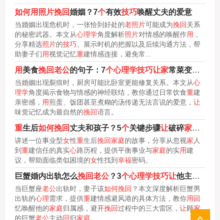
如何用照片挽回
婚姻？7
个
有效
技巧
唤醒丈夫的爱意
当婚姻出现危机时，一张恰到好处的
老照片
可能成为
挽回
关系
的秘密武器。本文从
心理学
角度解析
照片
对情感的唤醒作
用
，
分享精选
照片
的
技巧
、展示时机的把握以及后续沟通方法，帮
助妻子们
用
视觉记忆
重
建情感连接，避免常...
用
美食
挽回老公
的句子：7
个心理学技巧让家
常菜变情感修复剂
当婚姻出现裂痕时，厨房可能比卧室更能修复关系。本文从
心
理学
角度揭示食物与情感的神经联结，教你通过日常饮食
重
建
亲密感，
用
煎蛋、饭团甚至煮糊的汤传递无法言说的爱意，
让
味觉记忆成为最自然的
挽回
语言。
重
生后
如何挽回
丈夫和孩子？5
个
关键步骤
让
破碎
家庭重获幸福
讲述一位事业型
女
性
重
生后
挽回家庭
的故事，分享从忽视
家
人
到
重
建信任的真实
心
路历程，提供平衡事业与
家庭
的实
用
建
议，帮助面临类似困境的
女
性找到
幸福
密码。
巨蟹婚内出轨怎么
挽回老公
？3
个心理学技巧让
他主动
回
归
当巨蟹座
老公
出轨时，妻子该
如何挽回
？本文深度解析巨蟹男
出轨的
心理
需求，提供
重
建情感避风港的具体方法，教你
用回
忆唤醒他的
家庭
归属感，避开
挽回
过程中的三大雷区，
让
顾
家
的巨蟹
老公
主动
回
归
家庭
。