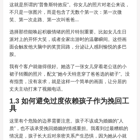
这就是所谓的"普鲁斯特效应"。你女儿的照片对老公来说，
不只是一张图片，而是包含了无数个第一次：第一次微
笑、第一次走路、第一次叫爸爸...
选择那些能唤起积极情绪的照片特别重要。比如女儿生日
派对上的开怀大笑，或者全家出游时的温馨瞬间。这些画
面会触发他大脑中的奖赏回路，分泌让人感到愉悦的多巴
胺。
我有个客户就做得很好。她选了一张女儿穿着老公送的小
裙子转圈的照片，配文"她今天特意穿了爸爸选的裙子"。没
有指责，没有哀求，就是这样一个简单的画面，让分居的
丈夫主动打来了视频电话。
1.3 如何避免过度依赖孩子作为挽回工
具
这里有个危险的边界需要注意。孩子不该成为婚姻的"人
质"，也不该承受挽回婚姻的情感重担。我看到过最糟糕的
情况是，孩子长大后对亲密关系产生恐惧，因为她从小就