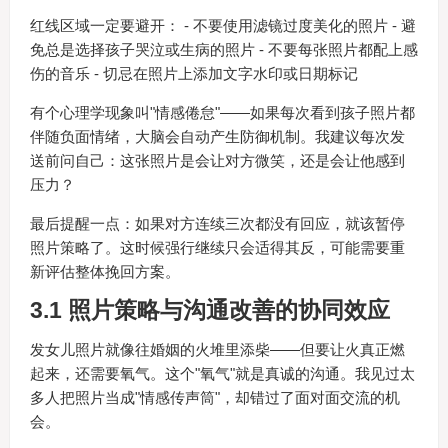
红线区域一定要避开： - 不要使用滤镜过度美化的照片 - 避
免总是选择孩子哭泣或生病的照片 - 不要每张照片都配上感
伤的音乐 - 切忌在照片上添加文字水印或日期标记
有个心理学现象叫"情感倦怠"——如果每次看到孩子照片都
伴随负面情绪，大脑会自动产生防御机制。我建议每次发
送前问自己：这张照片是会让对方微笑，还是会让他感到
压力？
最后提醒一点：如果对方连续三次都没有回应，就该暂停
照片策略了。这时候强行继续只会适得其反，可能需要重
新评估整体挽回方案。
3.1 照片策略与沟通改善的协同效应
发女儿照片就像往婚姻的火堆里添柴——但要让火真正燃
起来，还需要氧气。这个"氧气"就是真诚的沟通。我见过太
多人把照片当成"情感传声筒"，却错过了面对面交流的机
会。