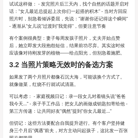
试试这样做： - 发完照片后三天内，找个自然的话题开启对
话："女儿最近总提起上次你们一起搭的积木" - 当对方回应
照片时，别急着倾诉委屈，先说："谢谢你还记得这个瞬间"
- 逐渐从"女儿说"过渡到"我觉得"，但要注意节奏
有个案例很典型：妻子每周发孩子照片，丈夫开始点赞
后，她立即发大段抱怨短信，结果前功尽弃。其实这时候
应该像对待刚发芽的植物——给点阳光，但别急着施肥。
3.2 当照片策略无效时的备选方案
如果发了两个月照片都像石沉大海，可能该换个方式了。
就像做菜，红烧不行就试试清蒸。
可以考虑： - 家庭视频日记：录一段女儿对着镜头说"爸爸
我今天..." - 亲子手工作品：把女儿的画做成钥匙扣寄给他 -
第三方传递：让共同好友"偶然"提到"你女儿最近..."
但切记：这些方法要配合自我提升进行。有个客户坚持健
身三个月后"偶遇"前夫，对方主动问起孩子，这比发一百张
照片都管用。