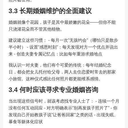
3.3 长期婚姻维护的全面建议
婚姻就像个花园，孩子是其中最娇嫩的花朵——但你不能
只浇灌花朵而不管其他植物。
建议建立这些习惯： - 每月一次"无孩约会"（哪怕只是散步
半小时） - 设置"感恩时刻"：每天发现对方一个优点并说出
来 - 创造夫妻专属记忆点：比如每年重游求婚地点
我认识一对夫妻，他们有个可爱的传统：每年结婚纪念
日，都会把女儿托付给父母，两人去住恋爱时常去的那家
小旅馆。这种仪式感比任何照片都更能维系感情。
3.4 何时应该寻求专业婚姻咨询
当出现这些信号时，就该考虑找专业人士了： - 连续一个月
没有任何互动回应 - 对方明确表示"别再发孩子照片了" - 你
发现自己开始教孩子说"让爸爸回家"之类的话 - 出现失眠、
暴食等躯体化症状