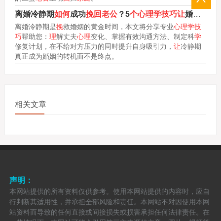
离婚冷静期
如何
成功
挽回老公
？5
个心理学技巧让
婚姻
重获
离婚冷静期是
挽
救婚姻的黄金时间，本文将分享专业
心理学技
巧
帮助您：
理
解丈夫
心理
变化、掌握有效沟通方法、制定科
学
修复计划，在不给对方压力的同时提升自身吸引力，
让
冷静期
真正成为婚姻的转机而不是终点。
相关文章
声明：
本网站提供的所有资料仅供参考。使用本网站提供的内容时，应自
行判断其适用性，并承担全部风险和责任。本网站不对因使用本网
站资料而导致的任何直接或间接损失或损害承担任何法律责任。在