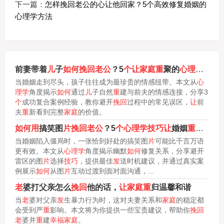
下一篇：
怎样挽回老公的心让他回家？5个高效修复婚姻的
心理学方法
前妻带着
儿
子
如何挽回老公
？5
个让家庭重
聚的
心理学
妙招
当婚姻走到尽头，孩子往往成为最珍贵的情感纽带。本文从
心
理学
角度揭示
如何
通过
儿
子自然
重
建与前夫的情感连接，分享3
个
成功复合案例经验，教你避开
挽回
过程中的常见误区，
让
前
夫
重
新看到完整
家庭
的价值。
如何用
搞笑图
片挽回老公
？5
个心理学技巧让
婚姻
重
燃欢笑
当婚姻陷入僵局时，一张恰到好处的搞笑图
片
可能比千言万语
更有效。本文从
心理学
角度揭示幽默
如何
修复关系，分享避开
雷区的图
片
选择
技巧
，提供最佳
发
送时机建议，并通过真实案
例展示
如何
从图
片
互动过渡到面对面沟通，...
老
婆打父亲怎么
挽回
他的话，
让家庭重
归温馨和谐
当
老
婆对父亲
发
生暴力行为时，这对夫妻关系和
家庭
的稳定都
会受到严
重
影响。本文将为你提供一些宝贵建议，帮助你
挽回
老
婆并
重
建
幸福家庭
。