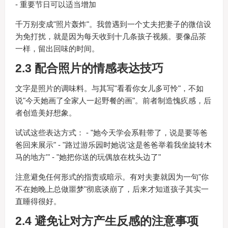
- 重要节日可以适当增加
千万别变成"照片轰炸"。我曾遇到一个丈夫把妻子的微信设
为免打扰，就是因为每天收到十几条孩子视频。要像品茶
一样，留出回味的时间。
2.3 配合照片的情感表达技巧
文字是照片的调味料。与其写"看看你女儿多可怜"，不如
说"今天她画了全家人一起野餐的画"。前者制造愧疚感，后
者创造美好想象。
试试这些表达方式： - "她今天学会系鞋带了，说是要等爸
爸回来展示" - "路过游乐园时她说'这是爸爸举着我坐旋转木
马的地方'" - "她把你送的玩偶放在枕头边了"
注意避免任何形式的指责或暗示。有对夫妻就因为一句"你
不在她晚上总做噩梦"彻底谈崩了，后来才知道孩子其实一
直睡得很好。
2.4 避免让对方产生反感的注意事项