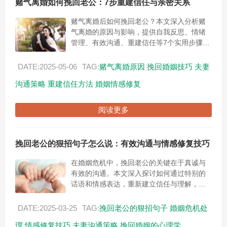
赌气离婚如何挽回老公：7步重建信任与亲密关系
赌气离婚后如何挽回老公？本文深入分析赌
气离婚的原因与影响，提供自我反思、情绪
管理、有效沟通、重建信任等7个实用步骤，
帮助您修复婚姻关系，避免再次陷入赌气离
婚的困境。...
DATE:2025-05-06
TAG:
赌气离婚原因
挽回婚姻技巧
夫妻
沟通策略
重建信任方法
婚姻情感修复
阅读更多
挽回老公的狠招句子怎么说：有效沟通与情感修复技巧
在婚姻危机中，挽回老公的关键在于真诚与
有效的沟通。本文深入探讨如何通过特别的
话语和情感表达，重新建立信任与理解，帮
助您成功挽回婚姻。从心理学基础到实际应
用案例，提供实用的挽回策略与后续维护建
DATE:2025-03-25
TAG:
挽回老公的狠招句子
婚姻危机处
议。...
理
情感修复技巧
夫妻沟通策略
挽回婚姻的心理学