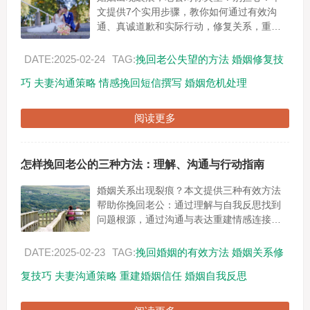
文提供7个实用步骤，教你如何通过有效沟
通、真诚道歉和实际行动，修复关系，重拾
幸福。从理解失望根源到撰写感人短信，一
步步帮你挽回老公的心，重建美满婚姻。...
DATE:2025-02-24
TAG:
挽回老公失望的方法
婚姻修复技
巧
夫妻沟通策略
情感挽回短信撰写
婚姻危机处理
阅读更多
怎样挽回老公的三种方法：理解、沟通与行动指南
婚姻关系出现裂痕？本文提供三种有效方法
帮助你挽回老公：通过理解与自我反思找到
问题根源，通过沟通与表达重建情感连接，
通过行动与改变证明你的诚意。立即学习，
让你的婚姻重获新生！...
DATE:2025-02-23
TAG:
挽回婚姻的有效方法
婚姻关系修
复技巧
夫妻沟通策略
重建婚姻信任
婚姻自我反思