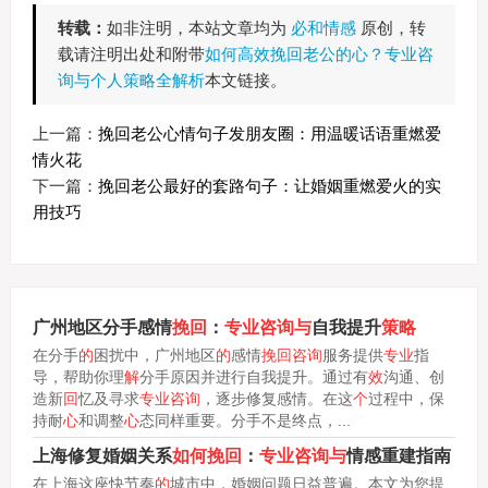
转载：
如非注明，本站文章均为
必和情感
原创，转
载请注明出处和附带
如何高效挽回老公的心？专业咨
询与个人策略全解析
本文链接。
上一篇：
挽回老公心情句子发朋友圈：用温暖话语重燃爱
情火花
下一篇：
挽回老公最好的套路句子：让婚姻重燃爱火的实
用技巧
广州地区分手感情
挽回
：
专业咨询与
自我提升
策略
在分手
的
困扰中，广州地区
的
感情
挽回咨询
服务提供
专业
指
导，帮助你理
解
分手原因并进行自我提升。通过有
效
沟通、创
造新
回
忆及寻求
专业咨询
，逐步修复感情。在这
个
过程中，保
持耐
心
和调整
心
态同样重要。分手不是终点，...
上海修复婚姻关系
如何挽回
：
专业咨询与
情感重建指南
在上海这座快节奏
的
城市中，婚姻问题日益普遍。本文为您提