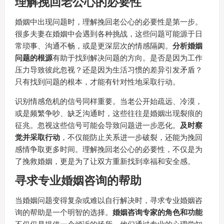
理解挽回老公心的必要性
婚姻中出现问题时，理解挽回老公心的必要性是第一步。
很多夫妻在婚姻中会遇到各种挑战，这些问题可能源于日
常琐事、沟通不畅，或是更深层次的情感隔阂。
分析婚姻
问题的根源
有助于找到解决问题的方向。是否是因为工作
压力导致彼此忽视？还是因为生活习惯的差异引发矛盾？
只有找到问题的根本，才能有针对性地采取行动。
识别情感危机的信号同样重要。当老公开始疏远、冷漠，
或是频繁争吵、缺乏沟通时，这些往往是婚姻出现裂痕的
征兆。忽视这些信号可能会导致问题进一步恶化。
及时察
觉并采取行动
，不仅能防止关系进一步破裂，还能为挽回
感情争取更多时间。理解挽回老公心的必要性，不仅是为
了挽救婚姻，更是为了让双方重新找到幸福和安全感。
寻求专业婚姻咨询的帮助
当婚姻问题变得复杂或难以自行解决时，寻求专业婚姻咨
询的帮助是一个明智的选择。
婚姻咨询专家的角色和功能