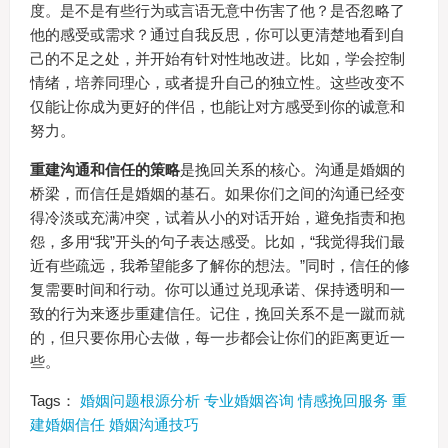
度。是不是有些行为或言语无意中伤害了他？是否忽略了
他的感受或需求？通过自我反思，你可以更清楚地看到自
己的不足之处，并开始有针对性地改进。比如，学会控制
情绪，培养同理心，或者提升自己的独立性。这些改变不
仅能让你成为更好的伴侣，也能让对方感受到你的诚意和
努力。
重建沟通和信任的策略
是挽回关系的核心。沟通是婚姻的
桥梁，而信任是婚姻的基石。如果你们之间的沟通已经变
得冷淡或充满冲突，试着从小的对话开始，避免指责和抱
怨，多用“我”开头的句子表达感受。比如，“我觉得我们最
近有些疏远，我希望能多了解你的想法。”同时，信任的修
复需要时间和行动。你可以通过兑现承诺、保持透明和一
致的行为来逐步重建信任。记住，挽回关系不是一蹴而就
的，但只要你用心去做，每一步都会让你们的距离更近一
些。
Tags：
婚姻问题根源分析
专业婚姻咨询
情感挽回服务
重
建婚姻信任
婚姻沟通技巧