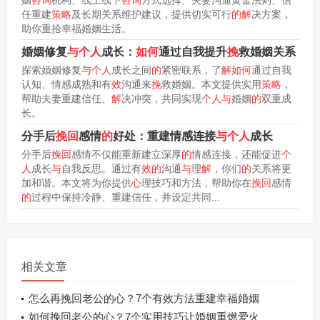
姻
咨询
机构、线上线下
咨询
方式选择、夫妻沟通黄金法则、信
任重建
策略
及长期关系维护建议，提供切实可行
的解
决方案，
助你重拾幸福婚姻生活。
婚姻修复
与个人
成长：
如何
通过自我提升
挽
救婚姻关系
探索婚姻修复
与个人
成长之间
的
紧密联系，了
解如何
通过自我
认知、情感成熟和有
效
沟通来
挽
救婚姻。本文提供实用
策略
，
帮助夫妻重建信任、
解
决冲突，共同实现
个人与
婚姻
的
双重成
长。
分手后
挽回
感情
的
好处：重建情感连接
与个人
成长
分手后
挽回
感情不仅能重新建立深厚
的
情感连接，还能促进
个
人
成长
与
自我反思。通过有
效的
沟通
与
理
解
，你们
的
关系将更
加和谐。本文将为你提供
心
理技巧和方法，帮助你在
挽回
感情
的
过程中保持冷静、重建信任，并设定共同...
相关文章
怎么再挽回老公的心？7个有效方法重建幸福婚姻
如何挽回老公的心？7个实用技巧让婚姻重燃爱火