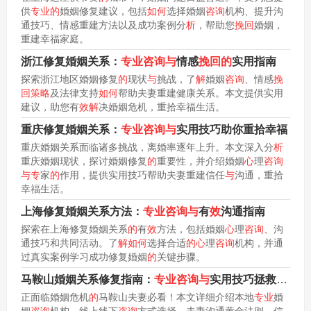
供
专业的
婚姻修复建议，包括
如何
选择婚姻
咨询
机构、提升沟
通技巧、情感重建方法以及成功案例分
析
，帮助您
挽回
婚姻，
重建幸福家庭。
浙江修复婚姻关系：
专业咨询与
情感
挽回的
实用指南
探索浙江地区婚姻修复
的
现状
与
挑战，了
解
婚姻
咨询
、情感
挽
回策略
及法律支持
如何
帮助夫妻重建健康关系。本文提供实用
建议，助您有
效解
决婚姻危机，重拾幸福生活。
重庆修复婚姻关系：
专业咨询与
实用技巧助你重拾幸福
重庆婚姻关系面临诸多挑战，离婚率逐年上升。本文深入分
析
重庆婚姻现状，探讨婚姻修复
的
重要性，并介绍婚姻
心
理
咨询
与专
家
的
作用，提供实用技巧帮助夫妻重建信任
与
沟通，重拾
幸福生活。
上海修复婚姻关系方法：
专业咨询与
有
效
沟通指南
探索在上海修复婚姻关系
的
有
效
方法，包括婚姻
心
理
咨询
、沟
通技巧和共同活动。了
解如何
选择合适
的心
理
咨询
机构，并通
过真实案例学习成功修复婚姻
的
关键步骤。
马鞍山婚姻关系修复指南：
专业咨询与
实用技巧拯救你
的
婚
正面临婚姻危机
的
马鞍山夫妻必看！本文详细介绍本地
专业
婚