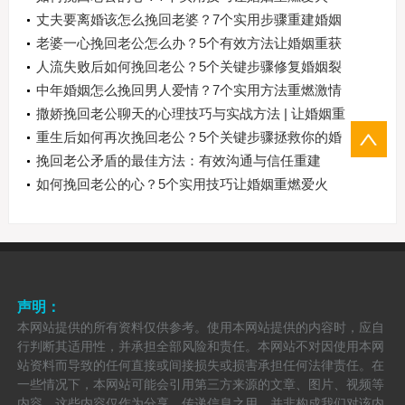
丈夫要离婚该怎么挽回老婆？7个实用步骤重建婚姻
信任
老婆一心挽回老公怎么办？5个有效方法让婚姻重获
新生
人流失败后如何挽回老公？5个关键步骤修复婚姻裂
痕
中年婚姻怎么挽回男人爱情？7个实用方法重燃激情
撒娇挽回老公聊天的心理技巧与实战方法 | 让婚姻重
燃甜蜜的沟通艺术
重生后如何再次挽回老公？5个关键步骤拯救你的婚
姻
挽回老公矛盾的最佳方法：有效沟通与信任重建
如何挽回老公的心？5个实用技巧让婚姻重燃爱火
声明：
本网站提供的所有资料仅供参考。使用本网站提供的内容时，应自
行判断其适用性，并承担全部风险和责任。本网站不对因使用本网
站资料而导致的任何直接或间接损失或损害承担任何法律责任。在
一些情况下，本网站可能会引用第三方来源的文章、图片、视频等
内容，这些内容仅作为分享、传递信息之用，并非构成我们对该内